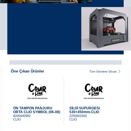
©2024 Courpar Otomotiv & Yedek Parça
Öne Çıkan Ürünler
Tüm Ürünlere Gözat
ÖN TAMPON PANJURU
SİLGİ SÜPÜRGESİ
TA
ORTA CLIO SYMBOL (06-08)
530+450mm.CLIO
RE
MEG
8200445992
2250001500
CLIO
CLIO
55
RE