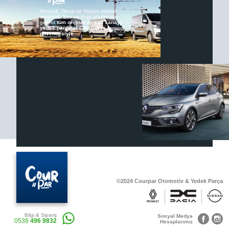
Renault, Dacia ve Nissan markalı
otomobil, Suv ve ticari araçlar için
gerekli
tüm orijinal ve yan sanayi
yedek parçalar Courpar
güvencesiyle
©2024 Courpar Otomotiv & Yedek Parça
Bilgi & Sipariş
Sosyal Medya
0538
496 9832
Hesaplarımız