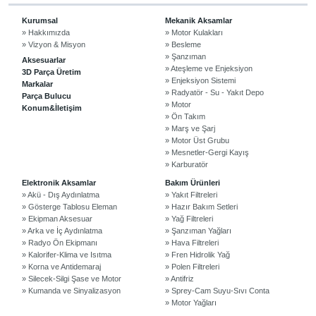
Kurumsal
Mekanik Aksamlar
» Hakkımızda
» Motor Kulakları
» Vizyon & Misyon
» Besleme
» Şanzıman
Aksesuarlar
» Ateşleme ve Enjeksiyon
3D Parça Üretim
» Enjeksiyon Sistemi
Markalar
» Radyatör - Su - Yakıt Depo
Parça Bulucu
» Motor
Konum&İletişim
» Ön Takım
» Marş ve Şarj
» Motor Üst Grubu
» Mesnetler-Gergi Kayış
» Karburatör
Elektronik Aksamlar
Bakım Ürünleri
» Akü - Dış Aydınlatma
» Yakıt Filtreleri
» Gösterge Tablosu Eleman
» Hazır Bakım Setleri
» Ekipman Aksesuar
» Yağ Filtreleri
» Arka ve İç Aydınlatma
» Şanzıman Yağları
» Radyo Ön Ekipmanı
» Hava Filtreleri
» Kalorifer-Klima ve Isıtma
» Fren Hidrolik Yağ
» Korna ve Antidemaraj
» Polen Filtreleri
» Silecek-Silgi Şase ve Motor
» Antifriz
» Kumanda ve Sinyalizasyon
» Sprey-Cam Suyu-Sıvı Conta
» Motor Yağları