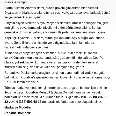
Otomotiv
işlevlere sahiptir.
Alarm Sistemi: Alarm sistemi, aracın güvenliğini artıran bir önlemdir.
Dışarıdan müdahale algılandığında sesli ve/veya görsel uyarılarla sürücüyü
» Kurumsal
ve çevredeki kişileri uyarır.
» 3D Parça Üretim
Sinyalizasyon Sistemi: Sinyalizasyon sistemleri, aracın dönüş yapma, şerit
değiştirme veya durma gibi niyetlerini diğer sürücülere bildirir. Bunlar
» Markalar
genellikle dönüş sinyalleri, acil durum flaşörleri ve fren lambalarını içerir.
Mekanik Aksamlar
Kaportacı Aksamları
» Parça Bulucu
Kapı Açık Uyarısı: Bu sistem, sürücüyü kapıların açık olduğu konusunda
Renault, Dacia ve Nisan marka araçlara ait
Renault, Dacia ve Nisan marka araçlara ait
uyarır. Genellikle aracın içinde veya dışında kapıların tam olarak
orjinal mekanik parçalar Courpar’da
» Konum & İletişim
orjinal kaporta aksamları Courpar’da
kapatılmadığında devreye girer.
Kumanda ve sinyalizasyon sistemleri, sürücünün aracını kullanma
kolaylığını artırırken aynı zamanda sürüş güvenliğini de sağlar. CourPar
olarak, yüksek kaliteli kumanda ve sinyalizasyon sistemleri sunarak
müşterilerimize güvenilir ve kullanışlı parçalar sağlıyoruz.
Renault ve Dacia marka araçlarınız için en uygun orijinal yedek parçaları
bulmak için CourPar'a güvenebilirsiniz. Güvenilirlik, kalite ve performans için
CourPar tercihiniz olsun!
Tüm bu marka ve modeller için gereken tüm parçaları bulmak için bizimle
Konya içi kurye ile
iletişime geçin. CourPar Renault & Dacia Orijinal - Yan Sanayi yedek
elden teslim
parçaları ile aracınızı en iyi durumda tutun. Bilgi almak için
0 (538) 496 98
Elektronik Aksamlar
Bakım Ürünleri
32
veya
0 (332) 503 58 18
numaralı telefonlardan bize ulaşabilirsiniz.
Renault, Dacia ve Nisan marka araçlara ait
Yağ, antifiriz ve hava filitresi gibi tüm
Marka ve Modeller
orjinal elektronik parçalar Courpar’da
periyodik bakım ürünleri Courpar’da
Renault Otomobil: