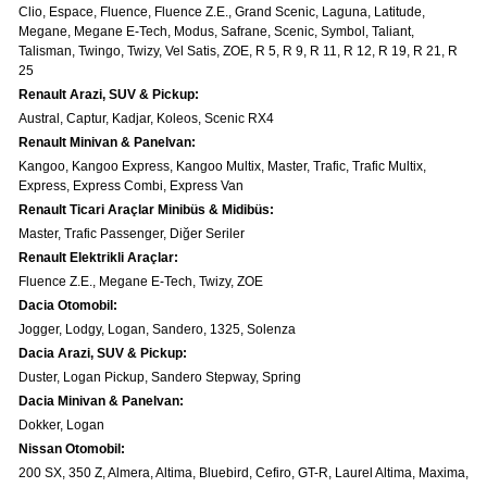
Clio, Espace, Fluence, Fluence Z.E., Grand Scenic, Laguna, Latitude,
Renault & Dacia Araçlarınızda
Megane, Megane E-Tech, Modus, Safrane, Scenic, Symbol, Taliant,
Yedek Parça Çözümleri için
En Güvenilir Destek Noktası
Talisman, Twingo, Twizy, Vel Satis, ZOE, R 5, R 9, R 11, R 12, R 19, R 21, R
25
Renault Arazi, SUV & Pickup:
Austral, Captur, Kadjar, Koleos, Scenic RX4
Renault Minivan & Panelvan:
Kangoo, Kangoo Express, Kangoo Multix, Master, Trafic, Trafic Multix,
Express, Express Combi, Express Van
Diğer Ürünler
Renault Ticari Araçlar Minibüs & Midibüs:
Otomobil, Suv, arazi ve ticari araçlar için
Master, Trafic Passenger, Diğer Seriler
gerekli sarf malzemeler Courpar’da
Renault Elektrikli Araçlar:
Fluence Z.E., Megane E-Tech, Twizy, ZOE
Dacia Otomobil:
Jogger, Lodgy, Logan, Sandero, 1325, Solenza
Dacia Arazi, SUV & Pickup:
Duster, Logan Pickup, Sandero Stepway, Spring
Araçlarınız için bulunamayan parçaları
Dacia Minivan & Panelvan:
3D baskı teknolojisiyle üretiyor,
müşterilerimize çözüm sunuyoruz.
Dokker, Logan
Nissan Otomobil:
200 SX, 350 Z, Almera, Altima, Bluebird, Cefiro, GT-R, Laurel Altima, Maxima,