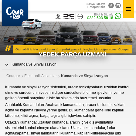
Sosyal Medya
×
Hesaplarımız
×
Bilgi & Sipariş
Bilgi & Sipariş
Sosyal Medya
0332
503 58 18
0332
503 58 18
Hesaplarımız
CourPar
Yedek Parça
Kurumsal
Parça Bulucu
Otomobiliniz için gerekli olan tüm yedek parça ihtiyaçları için doğru adres; Courpar
» Hakkımızda
YEDEK PARÇA UZMANI
» Vizyon & Misyon
Mekanik Aksamlar
Yedek Parçalar
Kumanda ve Sinyalizasyon
» Mekanik Aksamlar
Kaportacı Aksamları
» Kaportacı Aksamları
Courpar
Elektronik Aksamlar
Kumanda ve Sinyalizasyon
» Elektronik Aksamlar
Elektronik Aksamlar
» Bakım Ürünleri
Kumanda ve sinyalizasyon sistemleri, aracın fonksiyonlarını uzaktan kontrol
» Diğer Ürünler
etme ve sürücünün niyetlerini diğer sürücülere bildirme işlevlerini yerine
3D Parça Üretim
getiren önemli parçalardır. İşte bu sistemlerin bazı temel unsurları:
Bakım Ürünleri
Markalar
Anahtarlık Kumandaları: Anahtarlık kumandaları, aracın kilitlerini uzaktan
Parça Bulucu
açma ve kapama işlevini yerine getirir. Bu kumandalar genellikle kapıları
Diğer Ürünler
kilitleme, kilidi açma, bagajı açma gibi işlevlere sahiptir.
Konum&İletişim
» Konum ve İletişim Bilgilerimiz
Uzaktan Kumanda: Uzaktan kumanda, aracın iç ve dış aydınlatma
sistemlerini kontrol etmeye olanak tanır. Uzaktan kumandalar, farları
açma/kapama, sinyal lambalarını kullanma, kapıları kilitleme/açma gibi
CourPar