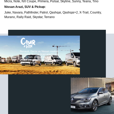
Micra, Note, NX Coupe, Primera, Pulsar, Skyline, Sunny, Teana, Tino
Nissan Arazi, SUV & Pickup:
Juke, Navara, Pathfinder, Patrol, Qashqai, Qashqai+2, X-Trail, Country,
Murano, Rally Raid, Skystar, Terrano
Renault, Dacia ve Nissan markalı
©2024 Courpar Otomotiv & Yedek Parça
otomobil, Suv ve ticari araçlar için
gerekli
tüm orijinal ve yan sanayi
yedek parçalar Courpar
güvencesiyle