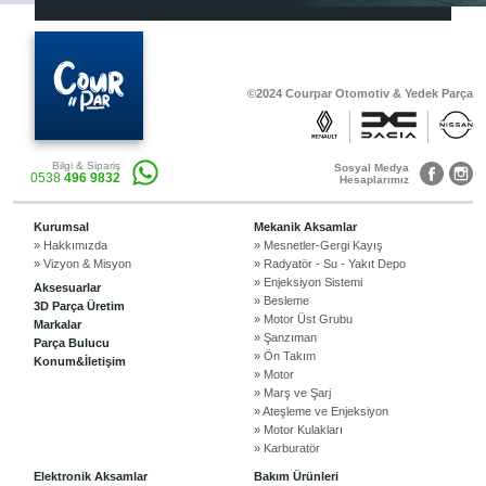
©2024 Courpar Otomotiv & Yedek Parça
Bilgi & Sipariş
Sosyal Medya
0538
496 9832
Hesaplarımız
Kurumsal
Mekanik Aksamlar
» Hakkımızda
» Mesnetler-Gergi Kayış
» Vizyon & Misyon
» Radyatör - Su - Yakıt Depo
» Enjeksiyon Sistemi
Aksesuarlar
» Besleme
3D Parça Üretim
» Motor Üst Grubu
Markalar
» Şanzıman
Parça Bulucu
» Ön Takım
Konum&İletişim
» Motor
» Marş ve Şarj
» Ateşleme ve Enjeksiyon
» Motor Kulakları
» Karburatör
Elektronik Aksamlar
Bakım Ürünleri