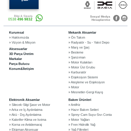
Bilgi & Sipariş
Sosyal Medya
0538
496 9832
Hesaplarımız
Kurumsal
Mekanik Aksamlar
» Hakkımızda
» Ön Takım
» Vizyon & Misyon
» Radyatör - Su - Yakıt Depo
» Marş ve Şarj
Aksesuarlar
» Besleme
3D Parça Üretim
» Şanzıman
Markalar
» Motor Kulakları
Parça Bulucu
» Motor Üst Grubu
Konum&İletişim
» Karburatör
» Enjeksiyon Sistemi
» Ateşleme ve Enjeksiyon
» Motor
» Mesnetler-Gergi Kayış
Elektronik Aksamlar
Bakım Ürünleri
» Silecek-Silgi Şase ve Motor
» Antifriz
» Arka ve İç Aydınlatma
» Hazır Bakım Setleri
» Akü - Dış Aydınlatma
» Sprey-Cam Suyu-Sıvı Conta
» Kalorifer-Klima ve Isıtma
» Motor Yağları
» Korna ve Antidemaraj
» Fren Hidrolik Yağ
» Ekipman Aksesuar
» Yağ Filtreleri