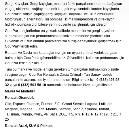
Otomotiv
Gergi Kayışları: Gergi kayışları, motorun farklı parçalarını birbirine bağlayan
ve güç aktarımını sağlayan esnek kauçuk veya sentetik kordon kayışlardır.
CourPar'ın satışını yaptığı gergi kayışları, dayanıklı ve uzun ömürlüdür.
» Kurumsal
Motorunuzun alternatörü, su pompası, klima kompresörü ve direksiyon
» 3D Parça Üretim
hidrolik pompası gibi bileşenlerini güvenle çalıştırmak için idealdir.
CourPar, müşterilerine en yüksek kalitede mesnetler ve gergi kayışları
» Markalar
sunarak araçlarının performansını optimize etmelerine yardımcı olur.
Mekanik Aksamlar
Kaportacı Aksamları
» Parça Bulucu
Güvenilir ve uzun ömürlü parçalarımızla sürüş deneyiminizi geliştirmek için
Renault, Dacia ve Nisan marka araçlara ait
Renault, Dacia ve Nisan marka araçlara ait
CourPar'ı tercih edin.
orjinal mekanik parçalar Courpar’da
» Konum & İletişim
orjinal kaporta aksamları Courpar’da
Renault ve Dacia marka araçlarınız için en uygun orijinal yedek parçaları
bulmak için CourPar'a güvenebilirsiniz. Güvenilirlik, kalite ve performans için
CourPar tercihiniz olsun!
Tüm bu marka ve modeller için gereken tüm parçaları bulmak için bizimle
iletişime geçin. CourPar Renault & Dacia Orijinal - Yan Sanayi yedek
parçaları ile aracınızı en iyi durumda tutun. Bilgi almak için
0 (538) 496 98
32
veya
0 (332) 503 58 18
numaralı telefonlardan bize ulaşabilirsiniz.
Marka ve Modeller
Renault Otomobil:
Konya içi kurye ile
elden teslim
Clio, Espace, Fluence, Fluence Z.E., Grand Scenic, Laguna, Latitude,
Megane, Megane E-Tech, Modus, Safrane, Scenic, Symbol, Taliant,
Elektronik Aksamlar
Bakım Ürünleri
Talisman, Twingo, Twizy, Vel Satis, ZOE, R 5, R 9, R 11, R 12, R 19, R 21, R
Renault, Dacia ve Nisan marka araçlara ait
Yağ, antifiriz ve hava filitresi gibi tüm
25
orjinal elektronik parçalar Courpar’da
periyodik bakım ürünleri Courpar’da
Renault Arazi, SUV & Pickup: