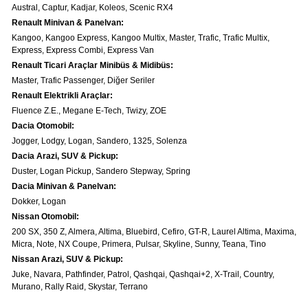
Austral, Captur, Kadjar, Koleos, Scenic RX4
Renault & Dacia Araçlarınızda
Yedek Parça Çözümleri için
Renault Minivan & Panelvan:
En Güvenilir Destek Noktası
Kangoo, Kangoo Express, Kangoo Multix, Master, Trafic, Trafic Multix,
Express, Express Combi, Express Van
Renault Ticari Araçlar Minibüs & Midibüs:
Master, Trafic Passenger, Diğer Seriler
Renault Elektrikli Araçlar:
Fluence Z.E., Megane E-Tech, Twizy, ZOE
Dacia Otomobil:
Diğer Ürünler
Otomobil, Suv, arazi ve ticari araçlar için
Jogger, Lodgy, Logan, Sandero, 1325, Solenza
gerekli sarf malzemeler Courpar’da
Dacia Arazi, SUV & Pickup:
Duster, Logan Pickup, Sandero Stepway, Spring
Dacia Minivan & Panelvan:
Dokker, Logan
Nissan Otomobil:
200 SX, 350 Z, Almera, Altima, Bluebird, Cefiro, GT-R, Laurel Altima, Maxima,
Micra, Note, NX Coupe, Primera, Pulsar, Skyline, Sunny, Teana, Tino
Araçlarınız için bulunamayan parçaları
3D baskı teknolojisiyle üretiyor,
Nissan Arazi, SUV & Pickup:
müşterilerimize çözüm sunuyoruz.
Juke, Navara, Pathfinder, Patrol, Qashqai, Qashqai+2, X-Trail, Country,
Murano, Rally Raid, Skystar, Terrano