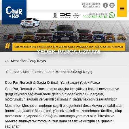
Sosyal Medya
×
Hesaplarımız
×
Bilgi & Sipariş
Bilgi & Sipariş
Sosyal Medya
0332
503 58 18
0332
503 58 18
Hesaplarımız
CourPar
Yedek Parça
Kurumsal
Parça Bulucu
Otomobiliniz için gerekli olan tüm yedek parça ihtiyaçları için doğru adres; Courpar
» Hakkımızda
YEDEK PARÇA UZMANI
» Vizyon & Misyon
Mekanik Aksamlar
Yedek Parçalar
Mesnetler-Gergi Kayış
» Mekanik Aksamlar
Kaportacı Aksamları
» Kaportacı Aksamları
Courpar
Mekanik Aksamlar
Mesnetler-Gergi Kayış
» Elektronik Aksamlar
Elektronik Aksamlar
» Bakım Ürünleri
CourPar Renault & Dacia Orjinal - Yan Sanayi Yedek Parça
» Diğer Ürünler
CourPar, Renault ve Dacia marka araçlar için yüksek kaliteli mesnetler ve
3D Parça Üretim
Bakım Ürünleri
gergi kayışları sağlayan önde gelen bir tedarikçidir. Bu parçalar,
Markalar
motorunuzun sağlam ve verimli çalışmasını sağlamak için tasarlanmıştır.
Parça Bulucu
Diğer Ürünler
Mesnetler: Mesnetler, motorun çeşitli bileşenlerini destekleyen ve sabit tutan
Konum&İletişim
önemli parçalardır. Mesnetleri, yüksek kaliteli malzemelerden üretilmiş olup
» Konum ve İletişim Bilgilerimiz
motorunuzun yapısal bütünlüğünü korumaya yardımcı olur. Titreşim ve
hareketi sınırlayarak motorunuzun daha sessiz ve düzgün çalışmasını
sağlarlar.
CourPar