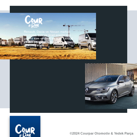
Renault, Dacia ve Nissan markalı
otomobil, Suv ve ticari araçlar için
gerekli
tüm orijinal ve yan sanayi
yedek parçalar Courpar
güvencesiyle
©2024 Courpar Otomotiv & Yedek Parça
©2024 Courpar Otomotiv & Yedek Parça