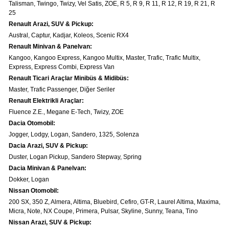
Talisman, Twingo, Twizy, Vel Satis, ZOE, R 5, R 9, R 11, R 12, R 19, R 21, R
Renault & Dacia Araçlarınızda
25
Yedek Parça Çözümleri için
En Güvenilir Destek Noktası
Renault Arazi, SUV & Pickup:
Austral, Captur, Kadjar, Koleos, Scenic RX4
Renault Minivan & Panelvan:
Kangoo, Kangoo Express, Kangoo Multix, Master, Trafic, Trafic Multix,
Express, Express Combi, Express Van
Renault Ticari Araçlar Minibüs & Midibüs:
Master, Trafic Passenger, Diğer Seriler
Diğer Ürünler
Renault Elektrikli Araçlar:
Otomobil, Suv, arazi ve ticari araçlar için
gerekli sarf malzemeler Courpar’da
Fluence Z.E., Megane E-Tech, Twizy, ZOE
Dacia Otomobil:
Jogger, Lodgy, Logan, Sandero, 1325, Solenza
Dacia Arazi, SUV & Pickup:
Duster, Logan Pickup, Sandero Stepway, Spring
Dacia Minivan & Panelvan:
Dokker, Logan
Araçlarınız için bulunamayan parçaları
Nissan Otomobil:
3D baskı teknolojisiyle üretiyor,
müşterilerimize çözüm sunuyoruz.
200 SX, 350 Z, Almera, Altima, Bluebird, Cefiro, GT-R, Laurel Altima, Maxima,
Micra, Note, NX Coupe, Primera, Pulsar, Skyline, Sunny, Teana, Tino
Nissan Arazi, SUV & Pickup: