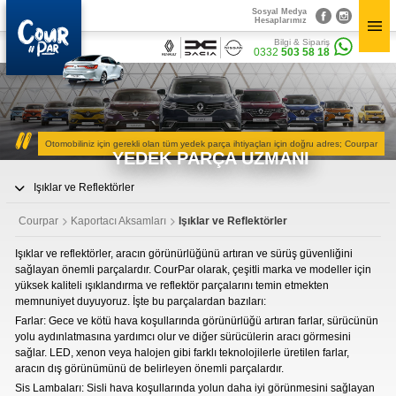
Sosyal Medya
×
Hesaplarımız
×
Bilgi & Sipariş
Bilgi & Sipariş
Sosyal Medya
0332
503 58 18
0332
503 58 18
Hesaplarımız
CourPar
Yedek Parça
Kurumsal
Parça Bulucu
Otomobiliniz için gerekli olan tüm yedek parça ihtiyaçları için doğru adres; Courpar
» Hakkımızda
YEDEK PARÇA UZMANI
» Vizyon & Misyon
Mekanik Aksamlar
Yedek Parçalar
Işıklar ve Reflektörler
» Mekanik Aksamlar
Kaportacı Aksamları
» Kaportacı Aksamları
Courpar
Kaportacı Aksamları
Işıklar ve Reflektörler
» Elektronik Aksamlar
Elektronik Aksamlar
» Bakım Ürünleri
Işıklar ve reflektörler, aracın görünürlüğünü artıran ve sürüş güvenliğini
» Diğer Ürünler
sağlayan önemli parçalardır. CourPar olarak, çeşitli marka ve modeller için
3D Parça Üretim
yüksek kaliteli ışıklandırma ve reflektör parçalarını temin etmekten
Bakım Ürünleri
memnuniyet duyuyoruz. İşte bu parçalardan bazıları:
Markalar
Parça Bulucu
Farlar: Gece ve kötü hava koşullarında görünürlüğü artıran farlar, sürücünün
Diğer Ürünler
yolu aydınlatmasına yardımcı olur ve diğer sürücülerin aracı görmesini
Konum&İletişim
sağlar. LED, xenon veya halojen gibi farklı teknolojilerle üretilen farlar,
» Konum ve İletişim Bilgilerimiz
aracın dış görünümünü de belirleyen önemli parçalardır.
Sis Lambaları: Sisli hava koşullarında yolun daha iyi görünmesini sağlayan
CourPar