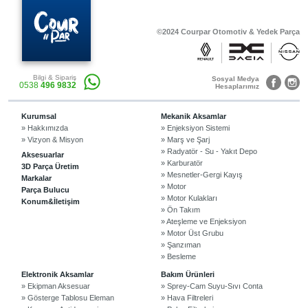
©2024 Courpar Otomotiv & Yedek Parça
Bilgi & Sipariş
Sosyal Medya
0538
496 9832
Hesaplarımız
Kurumsal
Mekanik Aksamlar
» Hakkımızda
» Enjeksiyon Sistemi
» Vizyon & Misyon
» Marş ve Şarj
» Radyatör - Su - Yakıt Depo
Aksesuarlar
» Karburatör
3D Parça Üretim
» Mesnetler-Gergi Kayış
Markalar
» Motor
Parça Bulucu
» Motor Kulakları
Konum&İletişim
» Ön Takım
» Ateşleme ve Enjeksiyon
» Motor Üst Grubu
» Şanzıman
» Besleme
Elektronik Aksamlar
Bakım Ürünleri
» Ekipman Aksesuar
» Sprey-Cam Suyu-Sıvı Conta
» Gösterge Tablosu Eleman
» Hava Filtreleri