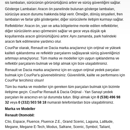
Otomotiv
sis lambaları, sürücünün görünürlüğünü artırır ve sürüş güvenliğini sağlar.
Gösterge Lambaları: Aracın ön panelinde bulunan gösterge lambaları,
sürücüye aracın durumu hakkında bilgi verir. Örneğin, dönüş sinyalleri, fren
» Kurumsal
lambaları ve farlar gibi göstergeler, diğer sürücülerle iletişim kurmayı sağlar.
» 3D Parça Üretim
Reflektörler: Aracın ön, yan ve arka bölgelerine monte edilen reflektörler,
diğer sürücülerin aracı görmesini sağlar ve gece veya düşük ışık
» Markalar
koşullarında aracın görünürlüğünü artırır. Aynı zamanda, park halindeki
Mekanik Aksamlar
Kaportacı Aksamları
» Parça Bulucu
aracın fark edilmesine yardımcı olur.
Renault, Dacia ve Nisan marka araçlara ait
Renault, Dacia ve Nisan marka araçlara ait
CourPar olarak, Renault ve Dacia marka araçlarınız için orijinal ve yüksek
orjinal mekanik parçalar Courpar’da
» Konum & İletişim
orjinal kaporta aksamları Courpar’da
kaliteli ışıklandırma ve reflektör parçalarını sağlayarak sürüş güvenliğinizi
artırmayı amaçlıyoruz. Tüm marka ve modeller için uygun ışıklandırma ve
reflektör parçalarını bulmak ve bilgi almak için bize ulaşabilirsiniz.
Renault ve Dacia marka araçlarınız için en uygun orijinal yedek parçaları
bulmak için CourPar'a güvenebilirsiniz. Güvenilirlik, kalite ve performans için
CourPar tercihiniz olsun!
Tüm bu marka ve modeller için gereken tüm parçaları bulmak için bizimle
iletişime geçin. CourPar Renault & Dacia Orijinal - Yan Sanayi yedek
parçaları ile aracınızı en iyi durumda tutun. Bilgi almak için
0 (538) 496 98
Telefon ve Whatsapp
32
veya
0 (332) 503 58 18
numaralı telefonlardan bize ulaşabilirsiniz.
desteği
Marka ve Modeller
Elektronik Aksamlar
Bakım Ürünleri
Renault Otomobil:
Renault, Dacia ve Nisan marka araçlara ait
Yağ, antifiriz ve hava filitresi gibi tüm
orjinal elektronik parçalar Courpar’da
periyodik bakım ürünleri Courpar’da
Clio, Espace, Fluence, Fluence Z.E., Grand Scenic, Laguna, Latitude,
Megane, Megane E-Tech, Modus, Safrane, Scenic, Symbol, Taliant,