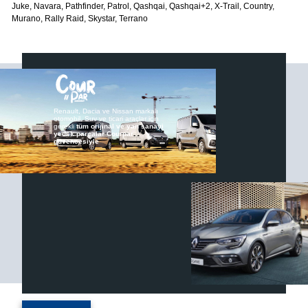
Juke, Navara, Pathfinder, Patrol, Qashqai, Qashqai+2, X-Trail, Country,
Murano, Rally Raid, Skystar, Terrano
Renault, Dacia ve Nissan markalı
otomobil, Suv ve ticari araçlar için
gerekli
tüm orijinal ve yan sanayi
yedek parçalar Courpar
güvencesiyle
©2024 Courpar Otomotiv & Yedek Parça