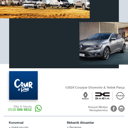
yedek parçalar Courpar
güvencesiyle
Renault & Dacia Araçlarınızda
Yedek Parça Çözümleri için
En Güvenilir Destek Noktası
Diğer Ürünler
Otomobil, Suv, arazi ve ticari araçlar için
gerekli sarf malzemeler Courpar’da
©2024 Courpar Otomotiv & Yedek Parça
Araçlarınız için bulunamayan parçaları
Bilgi & Sipariş
3D baskı teknolojisiyle üretiyor,
Sosyal Medya
0538
496 9832
müşterilerimize çözüm sunuyoruz.
Hesaplarımız
Kurumsal
Mekanik Aksamlar
» Hakkımızda
» Besleme