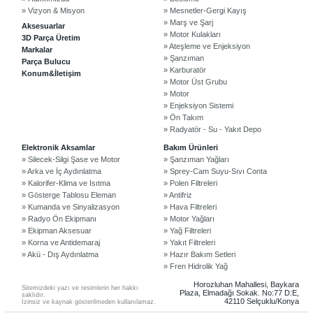
» Vizyon & Misyon
» Mesnetler-Gergi Kayış
» Marş ve Şarj
Aksesuarlar
» Motor Kulakları
3D Parça Üretim
» Ateşleme ve Enjeksiyon
Markalar
» Şanzıman
Parça Bulucu
» Karburatör
Konum&İletişim
» Motor Üst Grubu
» Motor
» Enjeksiyon Sistemi
» Ön Takım
» Radyatör - Su - Yakıt Depo
©2024 Courpar Otomotiv & Yedek Parça
Elektronik Aksamlar
Bakım Ürünleri
» Silecek-Silgi Şase ve Motor
» Şanzıman Yağları
» Arka ve İç Aydınlatma
» Sprey-Cam Suyu-Sıvı Conta
» Kalorifer-Klima ve Isıtma
» Polen Filtreleri
» Gösterge Tablosu Eleman
» Antifriz
» Kumanda ve Sinyalizasyon
» Hava Filtreleri
» Radyo Ön Ekipmanı
» Motor Yağları
» Ekipman Aksesuar
» Yağ Filtreleri
» Korna ve Antidemaraj
» Yakıt Filtreleri
» Akü - Dış Aydınlatma
» Hazır Bakım Setleri
» Fren Hidrolik Yağ
Horozluhan Mahallesi, Baykara
Sitemizdeki yazı ve resimlerin her hakkı
Plaza, Elmadağı Sokak. No:77 D:E,
saklıdır.
42110 Selçuklu/Konya
İzinsiz ve kaynak gösterilmeden kullanılamaz.