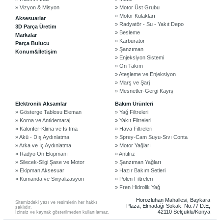
» Vizyon & Misyon
» Motor Üst Grubu
» Motor Kulakları
Aksesuarlar
» Radyatör - Su - Yakıt Depo
3D Parça Üretim
» Besleme
Markalar
» Karburatör
Parça Bulucu
» Şanzıman
Konum&İletişim
» Enjeksiyon Sistemi
» Ön Takım
» Ateşleme ve Enjeksiyon
» Marş ve Şarj
» Mesnetler-Gergi Kayış
©2024 Courpar Otomotiv & Yedek Parça
Elektronik Aksamlar
Bakım Ürünleri
» Gösterge Tablosu Eleman
» Yağ Filtreleri
» Korna ve Antidemaraj
» Yakıt Filtreleri
» Kalorifer-Klima ve Isıtma
» Hava Filtreleri
» Akü - Dış Aydınlatma
» Sprey-Cam Suyu-Sıvı Conta
» Arka ve İç Aydınlatma
» Motor Yağları
» Radyo Ön Ekipmanı
» Antifriz
» Silecek-Silgi Şase ve Motor
» Şanzıman Yağları
» Ekipman Aksesuar
» Hazır Bakım Setleri
» Kumanda ve Sinyalizasyon
» Polen Filtreleri
» Fren Hidrolik Yağ
Horozluhan Mahallesi, Baykara
Sitemizdeki yazı ve resimlerin her hakkı
Plaza, Elmadağı Sokak. No:77 D:E,
saklıdır.
42110 Selçuklu/Konya
İzinsiz ve kaynak gösterilmeden kullanılamaz.