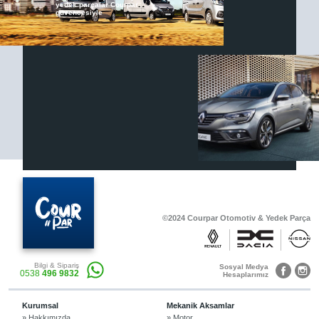
yedek parçalar Courpar
güvencesiyle
Renault & Dacia Araçlarınızda
Yedek Parça Çözümleri için
En Güvenilir Destek Noktası
Diğer Ürünler
Otomobil, Suv, arazi ve ticari araçlar için
gerekli sarf malzemeler Courpar’da
©2024 Courpar Otomotiv & Yedek Parça
Araçlarınız için bulunamayan parçaları
Bilgi & Sipariş
3D baskı teknolojisiyle üretiyor,
Sosyal Medya
0538
496 9832
müşterilerimize çözüm sunuyoruz.
Hesaplarımız
Kurumsal
Mekanik Aksamlar
» Hakkımızda
» Motor