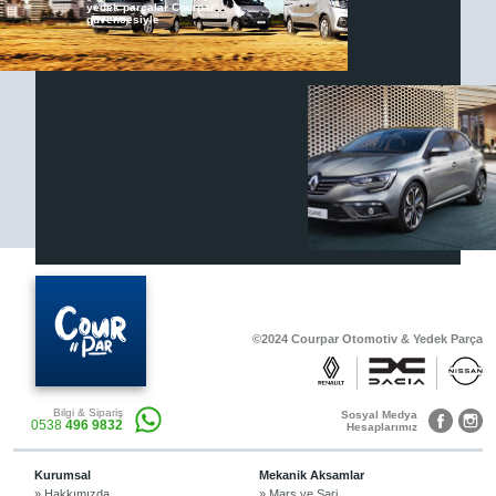
yedek parçalar Courpar
güvencesiyle
Renault & Dacia Araçlarınızda
Yedek Parça Çözümleri için
En Güvenilir Destek Noktası
Diğer Ürünler
Otomobil, Suv, arazi ve ticari araçlar için
gerekli sarf malzemeler Courpar’da
©2024 Courpar Otomotiv & Yedek Parça
Araçlarınız için bulunamayan parçaları
Bilgi & Sipariş
3D baskı teknolojisiyle üretiyor,
Sosyal Medya
0538
496 9832
müşterilerimize çözüm sunuyoruz.
Hesaplarımız
Kurumsal
Mekanik Aksamlar
» Hakkımızda
» Marş ve Şarj