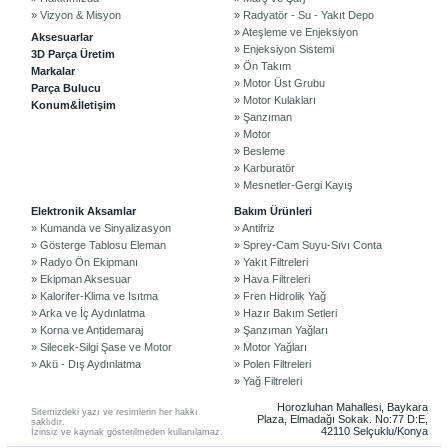
» Vizyon & Misyon
» Radyatör - Su - Yakıt Depo
» Ateşleme ve Enjeksiyon
Aksesuarlar
» Enjeksiyon Sistemi
3D Parça Üretim
» Ön Takım
Markalar
» Motor Üst Grubu
Parça Bulucu
» Motor Kulakları
Konum&İletişim
» Şanzıman
» Motor
» Besleme
» Karburatör
» Mesnetler-Gergi Kayış
©2024 Courpar Otomotiv & Yedek Parça
Elektronik Aksamlar
Bakım Ürünleri
» Kumanda ve Sinyalizasyon
» Antifriz
» Gösterge Tablosu Eleman
» Sprey-Cam Suyu-Sıvı Conta
» Radyo Ön Ekipmanı
» Yakıt Filtreleri
» Ekipman Aksesuar
» Hava Filtreleri
» Kalorifer-Klima ve Isıtma
» Fren Hidrolik Yağ
» Arka ve İç Aydınlatma
» Hazır Bakım Setleri
» Korna ve Antidemaraj
» Şanzıman Yağları
» Silecek-Silgi Şase ve Motor
» Motor Yağları
» Akü - Dış Aydınlatma
» Polen Filtreleri
» Yağ Filtreleri
Horozluhan Mahallesi, Baykara
Sitemizdeki yazı ve resimlerin her hakkı
Plaza, Elmadağı Sokak. No:77 D:E,
saklıdır.
42110 Selçuklu/Konya
İzinsiz ve kaynak gösterilmeden kullanılamaz.