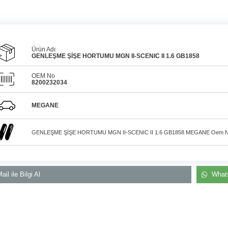
Ürün Adı
GENLEŞME ŞİŞE HORTUMU MGN II-SCENIC II 1.6 GB1858
OEM No
8200232034
Araçlarınız için
bulunamayan parçaları
3D
Konya içi kurye il
baskı teknolojisiyle
MEGANE
üretiyor, müşterilerimize
elden teslim
çözüm sunuyoruz.
GENLEŞME ŞİŞE HORTUMU MGN II-SCENIC II 1.6 GB1858 MEGANE Oem N
ail ile Bilgi Al
Whats