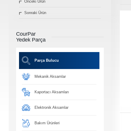
Önceki Ürün
» Diğer Ürünler
Sonraki Ürün
3D Parça Üretim
Markalar
Parça Bulucu
CourPar
Konum&İletişim
Yedek Parça
» Konum ve İletişim Bilgilerimiz
Co
Ot
Parça Bulucu
Mekanik Aksamlar
Ba
Yağ, antifiriz ve h
bakım ü
Kaportacı Aksamları
Elektronik Aksamlar
Bakım Ürünleri