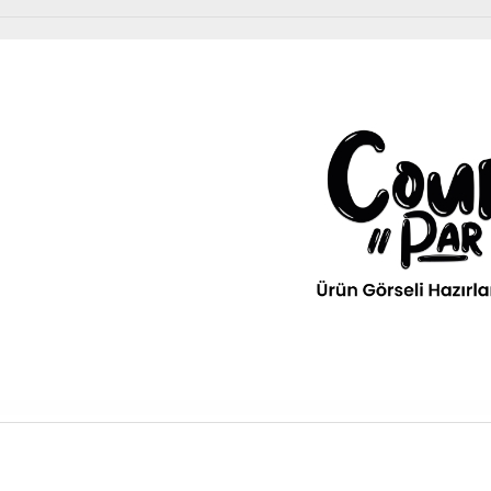
Diğer Ürünler
urPar
omotiv
» Kurumsal
kım Ürünleri
Diğer Ürünler
ava filitresi gibi tüm periyodik
» 3D Parça Üretim
Otomobil, Suv, arazi ve ticari araçlar için gerekl
rünleri Courpar’da
malzemeler Courpar’da
» Markalar
» Parça Bulucu
» Konum & İletişim