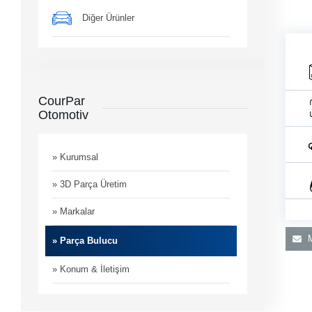
Diğer Ürünler
CourPar
Otomotiv
man
i
» Kurumsal
» 3D Parça Üretim
» Markalar
M
» Parça Bulucu
» Konum & İletişim