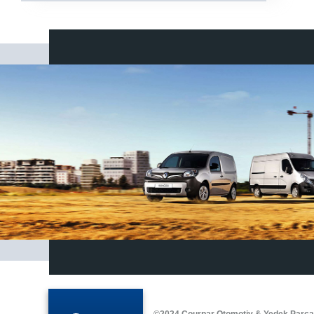
©2024 Courpar Otomotiv & Yedek Parç