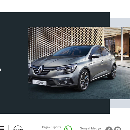
m
Bilgi & Sipariş
Sosyal Medya