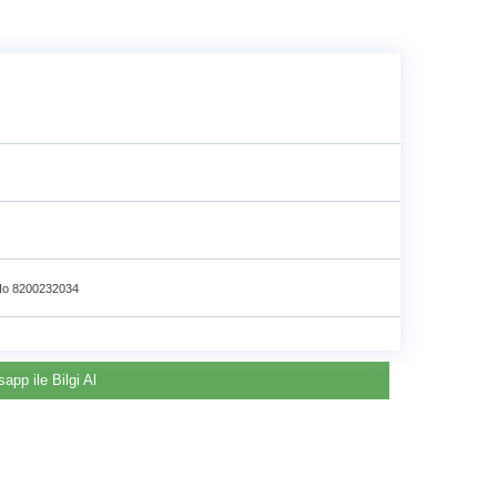
e
o 8200232034
app ile Bilgi Al
Renault & Dacia Araçlarınızda
Yedek Parça Çözümleri için
©2024 Courpar Otomotiv & Yedek Parça
En Güvenilir Destek Noktası