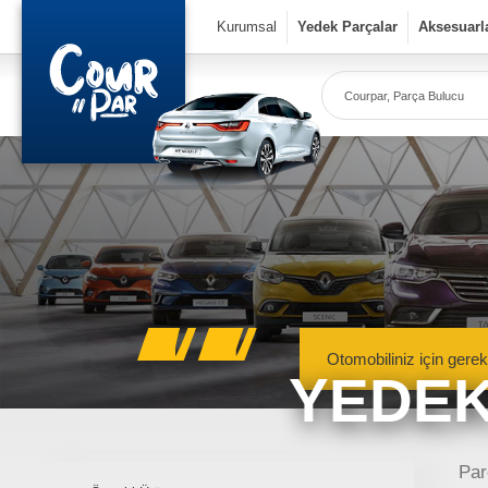
×
Kurumsal
Yedek Parçalar
Aksesuarl
Co
Ye
Kurumsal
» Hakkımızda
» Vizyon & Misyon
Yedek Parçalar
Otomobiliniz için gerek
YEDEK
» Mekanik Aksamlar
» Kaportacı Aksamları
» Elektronik Aksamlar
Meka
Renault, Dacia ve N
Par
» Bakım Ürünleri
mekanik 