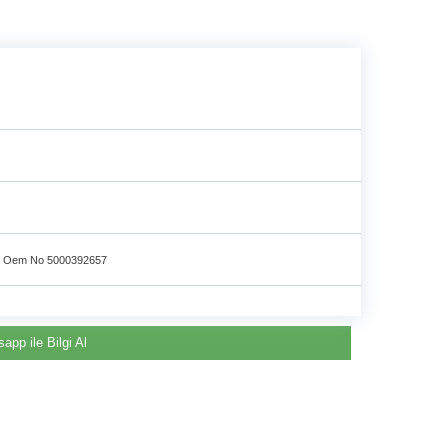
e
 Oem No 5000392657
app ile Bilgi Al
Renault & Dacia Araçlarınızda
Yedek Parça Çözümleri için
©2024 Courpar Otomotiv & Yedek Parça
En Güvenilir Destek Noktası