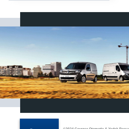
©2024 Courpar Otomotiv & Yedek Parç