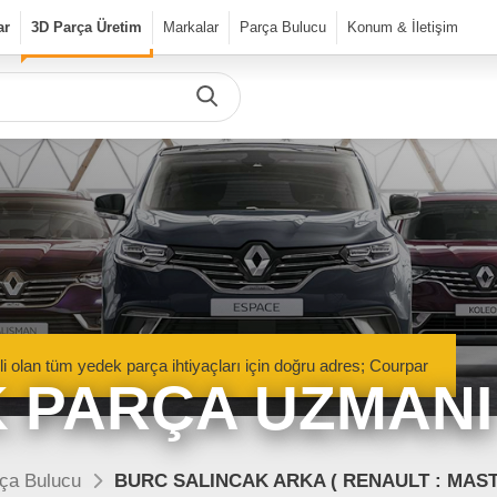
ar
3D Parça Üretim
Markalar
Parça Bulucu
Konum & İletişim
Önceki Ürün
Sonraki Ürün
urPar
dek Parça
Parça Bulucu
Mekanik Aksamlar
li olan tüm yedek parça ihtiyaçları için doğru adres; Courpar
Kaportacı Aksamları
 PARÇA UZMANI
Elektronik Aksamlar
nik Aksamlar
Kaportacı Aksamları
isan marka araçlara ait orjinal
Renault, Dacia ve Nisan marka araçlara ait orj
ça Bulucu
BURC SALINCAK ARKA ( RENAULT : MAST
parçalar Courpar’da
kaporta aksamları Courpar’da
Bakım Ürünleri