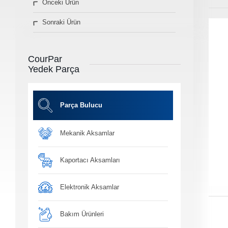
Önceki Ürün
» Diğer Ürünler
Sonraki Ürün
3D Parça Üretim
Markalar
Parça Bulucu
CourPar
Konum&İletişim
Yedek Parça
» Konum ve İletişim Bilgilerimiz
Co
Ot
Parça Bulucu
Mekanik Aksamlar
Ba
Yağ, antifiriz ve h
bakım ü
Kaportacı Aksamları
Elektronik Aksamlar
Bakım Ürünleri