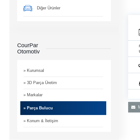
Diğer Ürünler
CourPar
Otomotiv
man
i
» Kurumsal
» 3D Parça Üretim
» Markalar
M
» Parça Bulucu
» Konum & İletişim