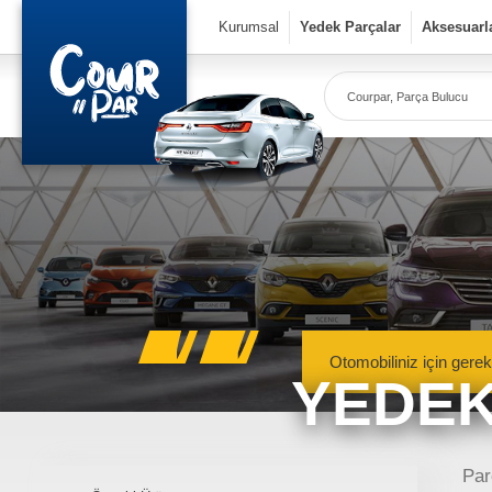
×
Kurumsal
Yedek Parçalar
Aksesuarl
Co
Ye
Kurumsal
» Hakkımızda
» Vizyon & Misyon
Yedek Parçalar
Otomobiliniz için gerek
YEDEK
» Mekanik Aksamlar
» Kaportacı Aksamları
» Elektronik Aksamlar
Meka
Renault, Dacia ve N
Par
» Bakım Ürünleri
mekanik 