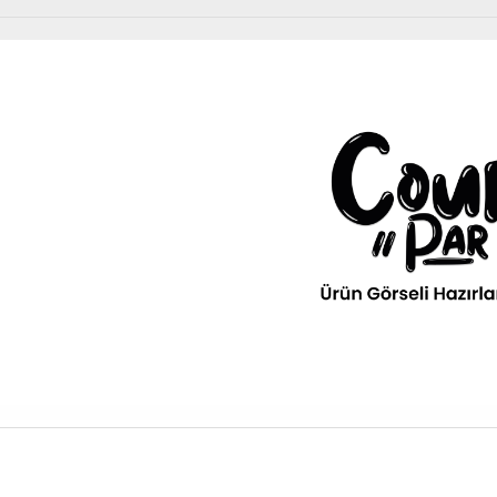
Diğer Ürünler
urPar
omotiv
» Kurumsal
kım Ürünleri
Diğer Ürünler
ava filitresi gibi tüm periyodik
» 3D Parça Üretim
Otomobil, Suv, arazi ve ticari araçlar için gerekl
rünleri Courpar’da
malzemeler Courpar’da
» Markalar
» Parça Bulucu
» Konum & İletişim