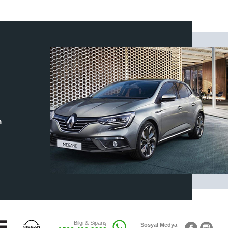
m
Bilgi & Sipariş
Sosyal Medya