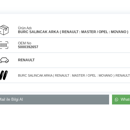
Ürün Adı
BURC SALINCAK ARKA ( RENAULT : MASTER / OPEL : MOVANO )
OEM No
5000392657
Araçlarınız için
bulunamayan parçaları
3D
Konya içi kurye il
baskı teknolojisiyle
RENAULT
üretiyor, müşterilerimize
elden teslim
çözüm sunuyoruz.
BURC SALINCAK ARKA ( RENAULT : MASTER / OPEL : MOVANO ) RENAULT
ail ile Bilgi Al
Whats