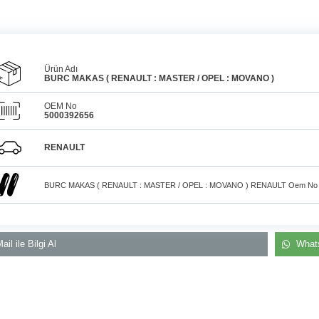
Ürün Adı
BURC MAKAS ( RENAULT : MASTER / OPEL : MOVANO )
OEM No
5000392656
Araçlarınız için
bulunamayan parçaları
3D
Tüm Türkiye aynı 
baskı teknolojisiyle
RENAULT
üretiyor, müşterilerimize
kargo gönderim
çözüm sunuyoruz.
BURC MAKAS ( RENAULT : MASTER / OPEL : MOVANO ) RENAULT Oem No 
ail ile Bilgi Al
Whats