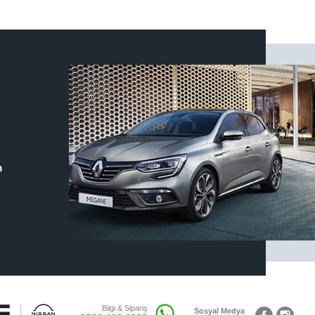
m
Bilgi & Sipariş
Sosyal Medya