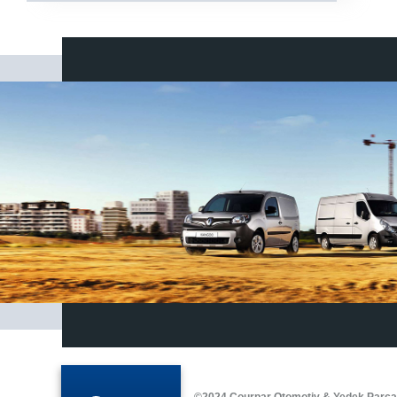
©2024 Courpar Otomotiv & Yedek Parç