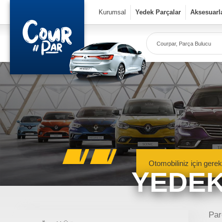
×
Kurumsal
Yedek Parçalar
Aksesuarl
Co
Ye
Kurumsal
» Hakkımızda
» Vizyon & Misyon
Yedek Parçalar
Otomobiliniz için gerek
YEDEK
» Mekanik Aksamlar
» Kaportacı Aksamları
» Elektronik Aksamlar
Meka
Renault, Dacia ve N
Par
» Bakım Ürünleri
mekanik 