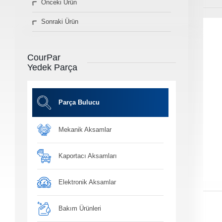
Önceki Ürün
» Diğer Ürünler
Sonraki Ürün
3D Parça Üretim
Markalar
Parça Bulucu
CourPar
Konum&İletişim
Yedek Parça
» Konum ve İletişim Bilgilerimiz
Co
Ot
Parça Bulucu
Mekanik Aksamlar
Ba
Yağ, antifiriz ve h
bakım ü
Kaportacı Aksamları
Elektronik Aksamlar
Bakım Ürünleri