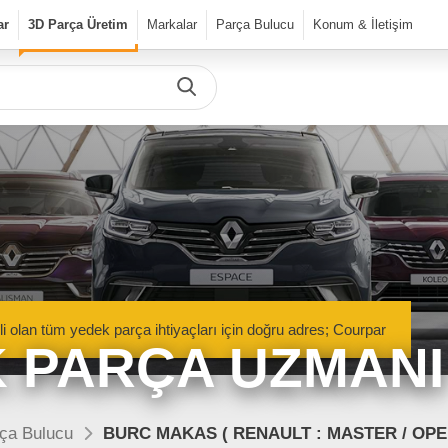
ar
3D Parça Üretim
Markalar
Parça Bulucu
Konum & İletişim
Önceki Ürün
Sonraki Ürün
urPar
dek Parça
Parça Bulucu
Mekanik Aksamlar
li olan tüm yedek parça ihtiyaçları için doğru adres; Courpar
Kaportacı Aksamları
 PARÇA UZMANI
Elektronik Aksamlar
nik Aksamlar
Kaportacı Aksamları
isan marka araçlara ait orjinal
Renault, Dacia ve Nisan marka araçlara ait orj
ça Bulucu
BURC MAKAS ( RENAULT : MASTER / OPE
parçalar Courpar’da
kaporta aksamları Courpar’da
Bakım Ürünleri