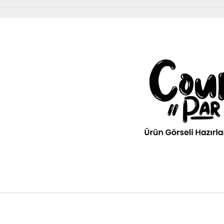
Diğer Ürünler
urPar
omotiv
» Kurumsal
kım Ürünleri
Diğer Ürünler
ava filitresi gibi tüm periyodik
» 3D Parça Üretim
Otomobil, Suv, arazi ve ticari araçlar için gerekl
rünleri Courpar’da
malzemeler Courpar’da
» Markalar
» Parça Bulucu
» Konum & İletişim