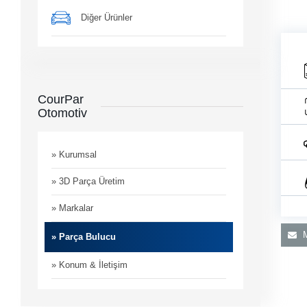
Diğer Ürünler
CourPar
Otomotiv
e ile
im
» Kurumsal
» 3D Parça Üretim
» Markalar
M
» Parça Bulucu
» Konum & İletişim