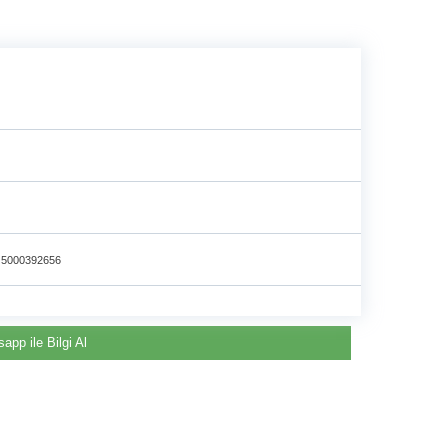
gün
i
5000392656
app ile Bilgi Al
Renault & Dacia Araçlarınızda
Yedek Parça Çözümleri için
©2024 Courpar Otomotiv & Yedek Parça
En Güvenilir Destek Noktası