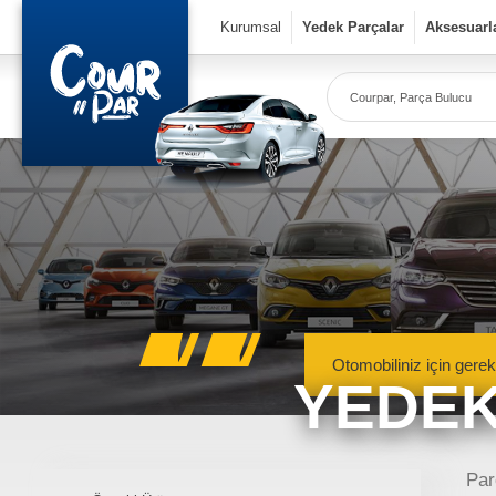
×
Kurumsal
Yedek Parçalar
Aksesuarl
Co
Ye
Kurumsal
» Hakkımızda
» Vizyon & Misyon
Yedek Parçalar
Otomobiliniz için gerek
YEDEK
» Mekanik Aksamlar
» Kaportacı Aksamları
» Elektronik Aksamlar
Meka
Renault, Dacia ve N
Par
» Bakım Ürünleri
mekanik 