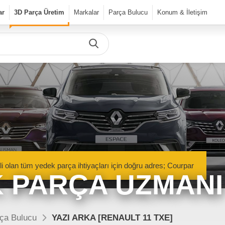
ar
3D Parça Üretim
Markalar
Parça Bulucu
Konum & İletişim
Önceki Ürün
Sonraki Ürün
urPar
dek Parça
Parça Bulucu
Mekanik Aksamlar
li olan tüm yedek parça ihtiyaçları için doğru adres; Courpar
Kaportacı Aksamları
 PARÇA UZMANI
Elektronik Aksamlar
nik Aksamlar
Kaportacı Aksamları
isan marka araçlara ait orjinal
Renault, Dacia ve Nisan marka araçlara ait orj
ça Bulucu
YAZI ARKA [RENAULT 11 TXE]
parçalar Courpar’da
kaporta aksamları Courpar’da
Bakım Ürünleri