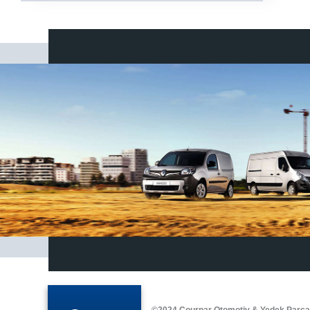
©2024 Courpar Otomotiv & Yedek Parç