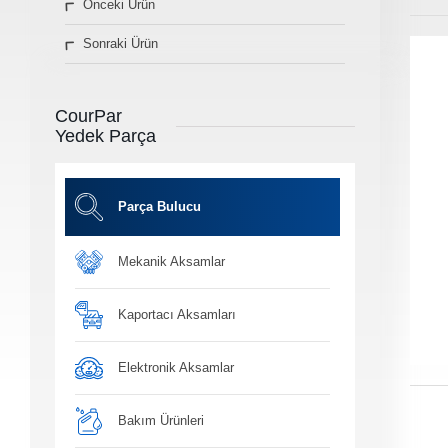
Önceki Ürün
» Diğer Ürünler
Sonraki Ürün
3D Parça Üretim
Markalar
Parça Bulucu
CourPar
Konum&İletişim
Yedek Parça
» Konum ve İletişim Bilgilerimiz
Co
Ot
Parça Bulucu
Mekanik Aksamlar
Ba
Yağ, antifiriz ve h
bakım ü
Kaportacı Aksamları
Elektronik Aksamlar
Bakım Ürünleri