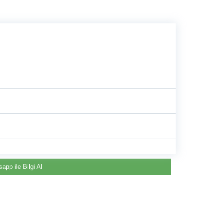
e
app ile Bilgi Al
Renault & Dacia Araçlarınızda
Yedek Parça Çözümleri için
©2024 Courpar Otomotiv & Yedek Parça
En Güvenilir Destek Noktası