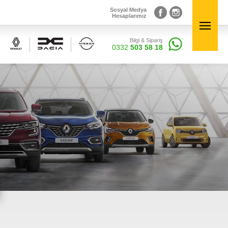
Sosyal Medya
Hesaplarımız
Bilgi & Sipariş
Sosyal Medya
×
0332
503 58 18
Hesaplarımız
Bilgi & Sipariş
0332
503 58 18
Elektronik Aksamlar
inal
Renault, Dacia ve Nisan marka araçlara ait orjinal
elektronik parçalar Courpar’da