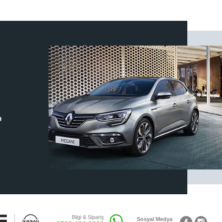
m
Bilgi & Sipariş
Sosyal Medya