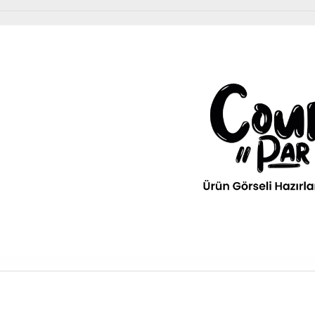
Diğer Ürünler
urPar
omotiv
» Kurumsal
kım Ürünleri
Diğer Ürünler
ava filitresi gibi tüm periyodik
» 3D Parça Üretim
Otomobil, Suv, arazi ve ticari araçlar için gerekl
rünleri Courpar’da
malzemeler Courpar’da
» Markalar
» Parça Bulucu
» Konum & İletişim