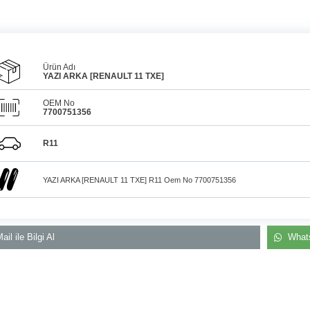
Ürün Adı
YAZI ARKA [RENAULT 11 TXE]
OEM No
7700751356
Araçlarınız için
bulunamayan parçaları
3D
Konya içi kurye il
baskı teknolojisiyle
R11
üretiyor, müşterilerimize
elden teslim
çözüm sunuyoruz.
YAZI ARKA [RENAULT 11 TXE] R11 Oem No 7700751356
ail ile Bilgi Al
Whats