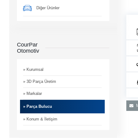
Diğer Ürünler
CourPar
Otomotiv
man
i
» Kurumsal
» 3D Parça Üretim
» Markalar
M
» Parça Bulucu
» Konum & İletişim