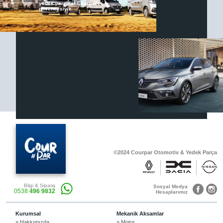
yedek parçalar Courpar
güvencesiyle
Renault & Dacia Araçlarınızda
Yedek Parça Çözümleri için
En Güvenilir Destek Noktası
Diğer Ürünler
Otomobil, Suv, arazi ve ticari araçlar için
gerekli sarf malzemeler Courpar’da
©2024 Courpar Otomotiv & Yedek Parça
Araçlarınız için bulunamayan parçaları
Bilgi & Sipariş
3D baskı teknolojisiyle üretiyor,
Sosyal Medya
0538
496 9832
müşterilerimize çözüm sunuyoruz.
Hesaplarımız
Kurumsal
Mekanik Aksamlar
» Hakkımızda
» Motor