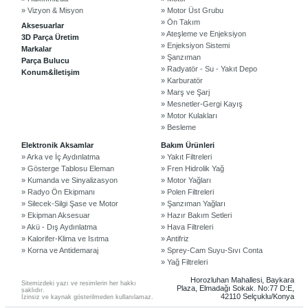
» Vizyon & Misyon
» Motor Üst Grubu
» Ön Takım
Aksesuarlar
» Ateşleme ve Enjeksiyon
3D Parça Üretim
» Enjeksiyon Sistemi
Markalar
» Şanzıman
Parça Bulucu
» Radyatör - Su - Yakıt Depo
Konum&İletişim
» Karburatör
» Marş ve Şarj
» Mesnetler-Gergi Kayış
» Motor Kulakları
» Besleme
©2024 Courpar Otomotiv & Yedek Parça
Elektronik Aksamlar
Bakım Ürünleri
» Arka ve İç Aydınlatma
» Yakıt Filtreleri
» Gösterge Tablosu Eleman
» Fren Hidrolik Yağ
» Kumanda ve Sinyalizasyon
» Motor Yağları
» Radyo Ön Ekipmanı
» Polen Filtreleri
» Silecek-Silgi Şase ve Motor
» Şanzıman Yağları
» Ekipman Aksesuar
» Hazır Bakım Setleri
» Akü - Dış Aydınlatma
» Hava Filtreleri
» Kalorifer-Klima ve Isıtma
» Antifriz
» Korna ve Antidemaraj
» Sprey-Cam Suyu-Sıvı Conta
» Yağ Filtreleri
Horozluhan Mahallesi, Baykara
Sitemizdeki yazı ve resimlerin her hakkı
Plaza, Elmadağı Sokak. No:77 D:E,
saklıdır.
42110 Selçuklu/Konya
İzinsiz ve kaynak gösterilmeden kullanılamaz.