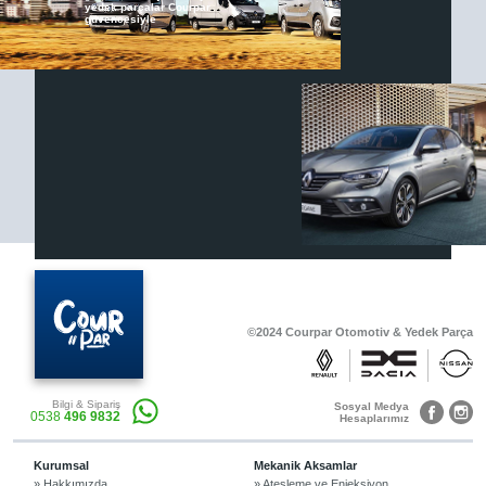
yedek parçalar Courpar
güvencesiyle
Renault & Dacia Araçlarınızda
Yedek Parça Çözümleri için
En Güvenilir Destek Noktası
Diğer Ürünler
Otomobil, Suv, arazi ve ticari araçlar için
gerekli sarf malzemeler Courpar’da
©2024 Courpar Otomotiv & Yedek Parça
Araçlarınız için bulunamayan parçaları
Bilgi & Sipariş
3D baskı teknolojisiyle üretiyor,
Sosyal Medya
0538
496 9832
müşterilerimize çözüm sunuyoruz.
Hesaplarımız
Kurumsal
Mekanik Aksamlar
» Hakkımızda
» Ateşleme ve Enjeksiyon