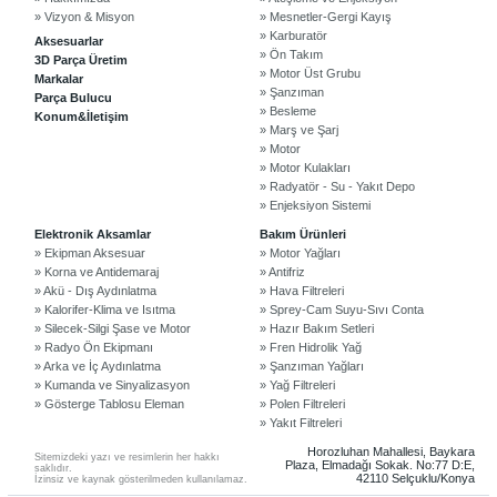
» Vizyon & Misyon
» Mesnetler-Gergi Kayış
» Karburatör
Aksesuarlar
» Ön Takım
3D Parça Üretim
» Motor Üst Grubu
Markalar
» Şanzıman
Parça Bulucu
» Besleme
Konum&İletişim
» Marş ve Şarj
» Motor
» Motor Kulakları
» Radyatör - Su - Yakıt Depo
» Enjeksiyon Sistemi
©2024 Courpar Otomotiv & Yedek Parça
Elektronik Aksamlar
Bakım Ürünleri
» Ekipman Aksesuar
» Motor Yağları
» Korna ve Antidemaraj
» Antifriz
» Akü - Dış Aydınlatma
» Hava Filtreleri
» Kalorifer-Klima ve Isıtma
» Sprey-Cam Suyu-Sıvı Conta
» Silecek-Silgi Şase ve Motor
» Hazır Bakım Setleri
» Radyo Ön Ekipmanı
» Fren Hidrolik Yağ
» Arka ve İç Aydınlatma
» Şanzıman Yağları
» Kumanda ve Sinyalizasyon
» Yağ Filtreleri
» Gösterge Tablosu Eleman
» Polen Filtreleri
» Yakıt Filtreleri
Horozluhan Mahallesi, Baykara
Sitemizdeki yazı ve resimlerin her hakkı
Plaza, Elmadağı Sokak. No:77 D:E,
saklıdır.
42110 Selçuklu/Konya
İzinsiz ve kaynak gösterilmeden kullanılamaz.