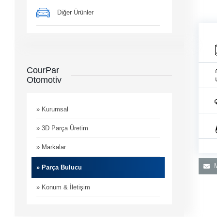
Diğer Ürünler
CourPar
Otomotiv
man
i
» Kurumsal
» 3D Parça Üretim
» Markalar
M
» Parça Bulucu
» Konum & İletişim