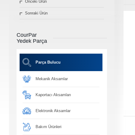
Önceki Ürün
» Diğer Ürünler
Sonraki Ürün
3D Parça Üretim
Markalar
Parça Bulucu
CourPar
Konum&İletişim
Yedek Parça
» Konum ve İletişim Bilgilerimiz
Co
Ot
Parça Bulucu
Mekanik Aksamlar
Ba
Yağ, antifiriz ve h
bakım ü
Kaportacı Aksamları
Elektronik Aksamlar
Bakım Ürünleri