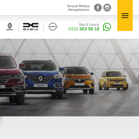
Sosyal Medya
Hesaplarımız
Bilgi & Sipariş
Sosyal Medya
×
0332
503 58 18
Hesaplarımız
Bilgi & Sipariş
0332
503 58 18
Elektronik Aksamlar
inal
Renault, Dacia ve Nisan marka araçlara ait orjinal
elektronik parçalar Courpar’da