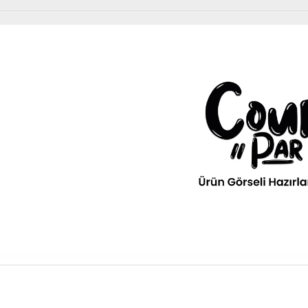
Diğer Ürünler
urPar
omotiv
» Kurumsal
kım Ürünleri
Diğer Ürünler
ava filitresi gibi tüm periyodik
» 3D Parça Üretim
Otomobil, Suv, arazi ve ticari araçlar için gerekl
rünleri Courpar’da
malzemeler Courpar’da
» Markalar
» Parça Bulucu
» Konum & İletişim