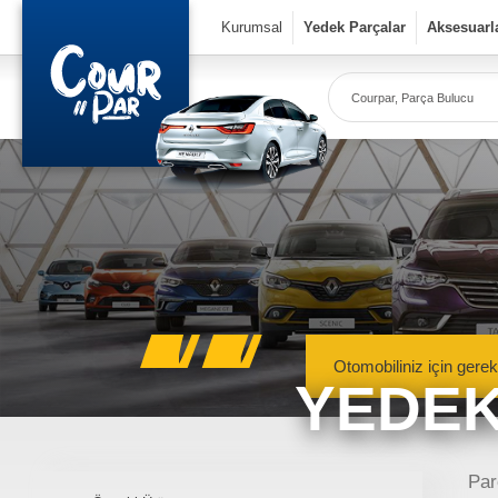
×
Kurumsal
Yedek Parçalar
Aksesuarl
Co
Ye
Kurumsal
» Hakkımızda
» Vizyon & Misyon
Yedek Parçalar
Otomobiliniz için gerek
YEDEK
» Mekanik Aksamlar
» Kaportacı Aksamları
» Elektronik Aksamlar
Meka
Renault, Dacia ve N
Par
» Bakım Ürünleri
mekanik 