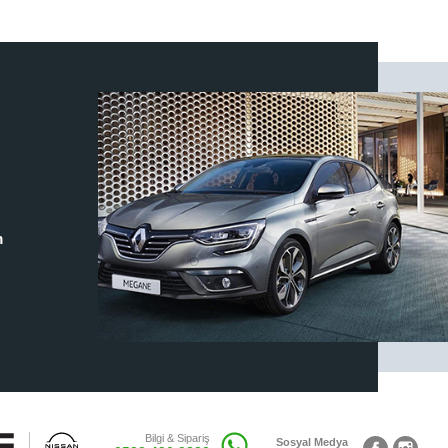
m
Bilgi & Sipariş
Sosyal Medya