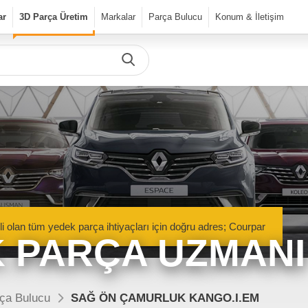
ar
3D Parça Üretim
Markalar
Parça Bulucu
Konum & İletişim
Önceki Ürün
Sonraki Ürün
urPar
dek Parça
Parça Bulucu
Mekanik Aksamlar
li olan tüm yedek parça ihtiyaçları için doğru adres; Courpar
Kaportacı Aksamları
 PARÇA UZMANI
Elektronik Aksamlar
nik Aksamlar
Kaportacı Aksamları
isan marka araçlara ait orjinal
Renault, Dacia ve Nisan marka araçlara ait orj
ça Bulucu
SAĞ ÖN ÇAMURLUK KANGO.I.EM
parçalar Courpar’da
kaporta aksamları Courpar’da
Bakım Ürünleri