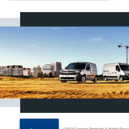
©2024 Courpar Otomotiv & Yedek Parç