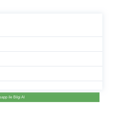
e
app ile Bilgi Al
Renault & Dacia Araçlarınızda
Yedek Parça Çözümleri için
©2024 Courpar Otomotiv & Yedek Parça
En Güvenilir Destek Noktası