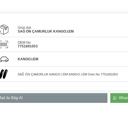
Ürün Adı
SAĞ ÖN ÇAMURLUK KANGO.I.EM
OEM No
7751691053
Araçlarınız için
bulunamayan parçaları
3D
Konya içi kurye il
baskı teknolojisiyle
KANGO.I.EM
üretiyor, müşterilerimize
elden teslim
çözüm sunuyoruz.
SAĞ ÖN ÇAMURLUK KANGO.I.EM KANGO.I.EM Oem No 7751691053
ail ile Bilgi Al
Whats