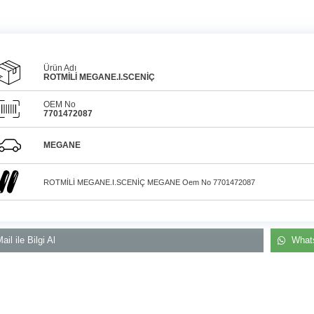
Ürün Adı
ROTMİLİ MEGANE.I.SCENİÇ
OEM No
7701472087
Araçlarınız için
bulunamayan parçaları
3D
Konya içi kurye il
baskı teknolojisiyle
MEGANE
üretiyor, müşterilerimize
elden teslim
çözüm sunuyoruz.
ROTMİLİ MEGANE.I.SCENİÇ MEGANE Oem No 7701472087
ail ile Bilgi Al
Whats