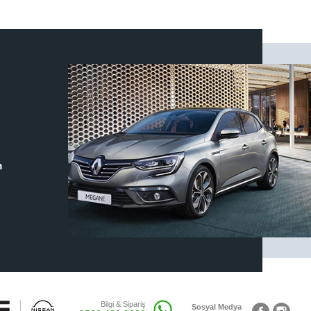
m
Bilgi & Sipariş
Sosyal Medya