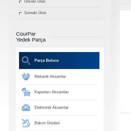
Önceki Ürün
» Diğer Ürünler
Sonraki Ürün
3D Parça Üretim
Markalar
Parça Bulucu
CourPar
Konum&İletişim
Yedek Parça
» Konum ve İletişim Bilgilerimiz
Co
Ot
Parça Bulucu
Mekanik Aksamlar
Ba
Yağ, antifiriz ve h
bakım ü
Kaportacı Aksamları
Elektronik Aksamlar
Bakım Ürünleri