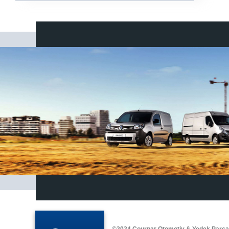
©2024 Courpar Otomotiv & Yedek Parç