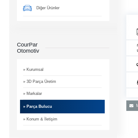
Diğer Ürünler
CourPar
Otomotiv
man
i
» Kurumsal
» 3D Parça Üretim
» Markalar
M
» Parça Bulucu
» Konum & İletişim