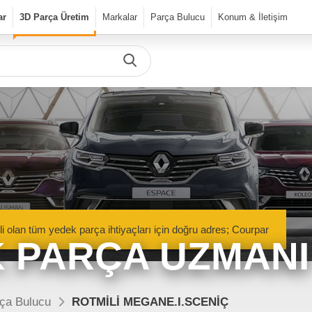
ar
3D Parça Üretim
Markalar
Parça Bulucu
Konum & İletişim
Önceki Ürün
Sonraki Ürün
urPar
dek Parça
Parça Bulucu
Mekanik Aksamlar
li olan tüm yedek parça ihtiyaçları için doğru adres; Courpar
Kaportacı Aksamları
 PARÇA UZMANI
Elektronik Aksamlar
nik Aksamlar
Kaportacı Aksamları
isan marka araçlara ait orjinal
Renault, Dacia ve Nisan marka araçlara ait orj
ça Bulucu
ROTMİLİ MEGANE.I.SCENİÇ
parçalar Courpar’da
kaporta aksamları Courpar’da
Bakım Ürünleri