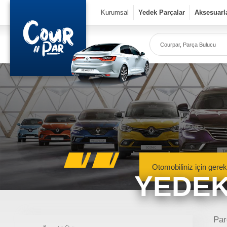
×
Kurumsal
Yedek Parçalar
Aksesuarl
Co
Ye
Kurumsal
» Hakkımızda
» Vizyon & Misyon
Yedek Parçalar
Otomobiliniz için gerek
YEDEK
» Mekanik Aksamlar
» Kaportacı Aksamları
» Elektronik Aksamlar
Meka
Renault, Dacia ve N
Par
» Bakım Ürünleri
mekanik 