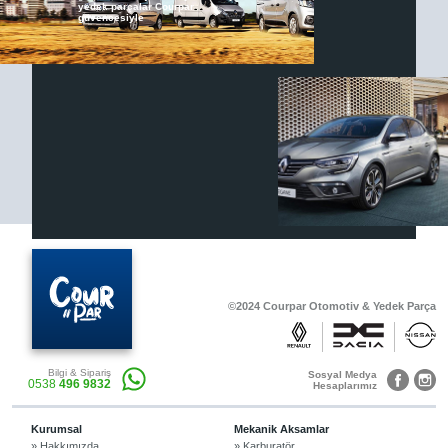
yedek parçalar Courpar
güvencesiyle
Renault & Dacia Araçlarınızda
Yedek Parça Çözümleri için
En Güvenilir Destek Noktası
Diğer Ürünler
Otomobil, Suv, arazi ve ticari araçlar için
gerekli sarf malzemeler Courpar’da
©2024 Courpar Otomotiv & Yedek Parça
Araçlarınız için bulunamayan parçaları
Bilgi & Sipariş
3D baskı teknolojisiyle üretiyor,
Sosyal Medya
0538
496 9832
müşterilerimize çözüm sunuyoruz.
Hesaplarımız
Kurumsal
Mekanik Aksamlar
» Hakkımızda
» Karburatör