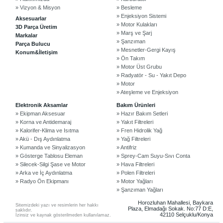
» Vizyon & Misyon
» Besleme
» Enjeksiyon Sistemi
Aksesuarlar
» Motor Kulakları
3D Parça Üretim
» Marş ve Şarj
Markalar
» Şanzıman
Parça Bulucu
» Mesnetler-Gergi Kayış
Konum&İletişim
» Ön Takım
» Motor Üst Grubu
» Radyatör - Su - Yakıt Depo
» Motor
» Ateşleme ve Enjeksiyon
©2024 Courpar Otomotiv & Yedek Parça
Elektronik Aksamlar
Bakım Ürünleri
» Ekipman Aksesuar
» Hazır Bakım Setleri
» Korna ve Antidemaraj
» Yakıt Filtreleri
» Kalorifer-Klima ve Isıtma
» Fren Hidrolik Yağ
» Akü - Dış Aydınlatma
» Yağ Filtreleri
» Kumanda ve Sinyalizasyon
» Antifriz
» Gösterge Tablosu Eleman
» Sprey-Cam Suyu-Sıvı Conta
» Silecek-Silgi Şase ve Motor
» Hava Filtreleri
» Arka ve İç Aydınlatma
» Polen Filtreleri
» Radyo Ön Ekipmanı
» Motor Yağları
» Şanzıman Yağları
Horozluhan Mahallesi, Baykara
Sitemizdeki yazı ve resimlerin her hakkı
Plaza, Elmadağı Sokak. No:77 D:E,
saklıdır.
42110 Selçuklu/Konya
İzinsiz ve kaynak gösterilmeden kullanılamaz.