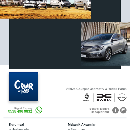
yedek parçalar Courpar
güvencesiyle
Renault & Dacia Araçlarınızda
Yedek Parça Çözümleri için
En Güvenilir Destek Noktası
Diğer Ürünler
Otomobil, Suv, arazi ve ticari araçlar için
gerekli sarf malzemeler Courpar’da
©2024 Courpar Otomotiv & Yedek Parça
Araçlarınız için bulunamayan parçaları
Bilgi & Sipariş
3D baskı teknolojisiyle üretiyor,
Sosyal Medya
0538
496 9832
müşterilerimize çözüm sunuyoruz.
Hesaplarımız
Kurumsal
Mekanik Aksamlar
» Hakkımızda
» Şanzıman