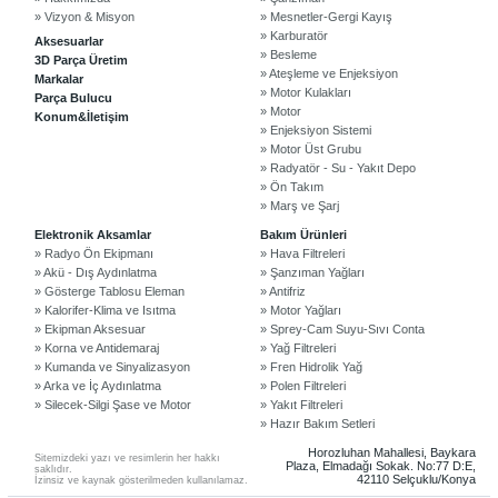
» Vizyon & Misyon
» Mesnetler-Gergi Kayış
» Karburatör
Aksesuarlar
» Besleme
3D Parça Üretim
» Ateşleme ve Enjeksiyon
Markalar
» Motor Kulakları
Parça Bulucu
» Motor
Konum&İletişim
» Enjeksiyon Sistemi
» Motor Üst Grubu
» Radyatör - Su - Yakıt Depo
» Ön Takım
» Marş ve Şarj
©2024 Courpar Otomotiv & Yedek Parça
Elektronik Aksamlar
Bakım Ürünleri
» Radyo Ön Ekipmanı
» Hava Filtreleri
» Akü - Dış Aydınlatma
» Şanzıman Yağları
» Gösterge Tablosu Eleman
» Antifriz
» Kalorifer-Klima ve Isıtma
» Motor Yağları
» Ekipman Aksesuar
» Sprey-Cam Suyu-Sıvı Conta
» Korna ve Antidemaraj
» Yağ Filtreleri
» Kumanda ve Sinyalizasyon
» Fren Hidrolik Yağ
» Arka ve İç Aydınlatma
» Polen Filtreleri
» Silecek-Silgi Şase ve Motor
» Yakıt Filtreleri
» Hazır Bakım Setleri
Horozluhan Mahallesi, Baykara
Sitemizdeki yazı ve resimlerin her hakkı
Plaza, Elmadağı Sokak. No:77 D:E,
saklıdır.
42110 Selçuklu/Konya
İzinsiz ve kaynak gösterilmeden kullanılamaz.