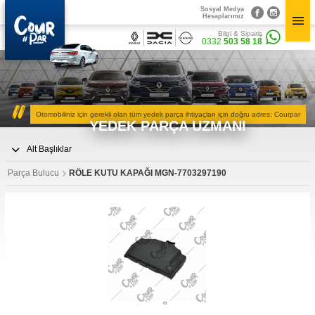
Sosyal Medya
×
Hesaplarımız
×
Bilgi & Sipariş
Bilgi & Sipariş
Sosyal Medya
0332
503 58 18
0332
503 58 18
Hesaplarımız
Önceki Ürün
Sonraki Ürün
Kurumsal
CourPar
Otomobiliniz için gerekli olan tüm yedek parça ihtiyaçları için doğru adres; Courpar
Yedek Parça
» Hakkımızda
YEDEK PARÇA UZMANI
» Vizyon & Misyon
Yedek Parçalar
Alt Başlıklar
Parça Bulucu
» Mekanik Aksamlar
Parça Bulucu
RÖLE KUTU KAPAĞI MGN-7703297190
» Kaportacı Aksamları
Mekanik Aksamlar
» Elektronik Aksamlar
» Bakım Ürünleri
» Diğer Ürünler
Kaportacı Aksamları
3D Parça Üretim
Markalar
Elektronik Aksamlar
Parça Bulucu
Konum&İletişim
Bakım Ürünleri
» Konum ve İletişim Bilgilerimiz
Diğer Ürünler