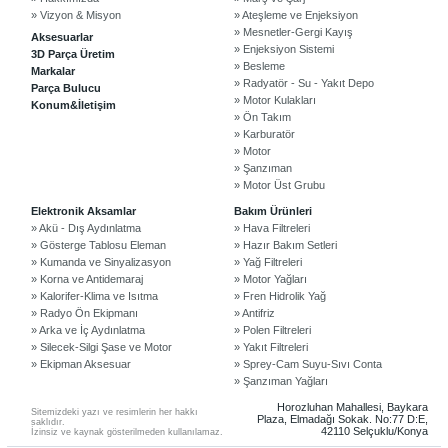
» Vizyon & Misyon
» Ateşleme ve Enjeksiyon
» Mesnetler-Gergi Kayış
Aksesuarlar
» Enjeksiyon Sistemi
3D Parça Üretim
» Besleme
Markalar
» Radyatör - Su - Yakıt Depo
Parça Bulucu
» Motor Kulakları
Konum&İletişim
» Ön Takım
» Karburatör
» Motor
» Şanzıman
» Motor Üst Grubu
©2024 Courpar Otomotiv & Yedek Parça
Elektronik Aksamlar
Bakım Ürünleri
» Akü - Dış Aydınlatma
» Hava Filtreleri
» Gösterge Tablosu Eleman
» Hazır Bakım Setleri
» Kumanda ve Sinyalizasyon
» Yağ Filtreleri
» Korna ve Antidemaraj
» Motor Yağları
» Kalorifer-Klima ve Isıtma
» Fren Hidrolik Yağ
» Radyo Ön Ekipmanı
» Antifriz
» Arka ve İç Aydınlatma
» Polen Filtreleri
» Silecek-Silgi Şase ve Motor
» Yakıt Filtreleri
» Ekipman Aksesuar
» Sprey-Cam Suyu-Sıvı Conta
» Şanzıman Yağları
Horozluhan Mahallesi, Baykara
Sitemizdeki yazı ve resimlerin her hakkı
Plaza, Elmadağı Sokak. No:77 D:E,
saklıdır.
42110 Selçuklu/Konya
İzinsiz ve kaynak gösterilmeden kullanılamaz.