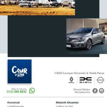
yedek parçalar Courpar
güvencesiyle
Renault & Dacia Araçlarınızda
Yedek Parça Çözümleri için
En Güvenilir Destek Noktası
Diğer Ürünler
Otomobil, Suv, arazi ve ticari araçlar için
gerekli sarf malzemeler Courpar’da
©2024 Courpar Otomotiv & Yedek Parça
Araçlarınız için bulunamayan parçaları
Bilgi & Sipariş
3D baskı teknolojisiyle üretiyor,
Sosyal Medya
0538
496 9832
müşterilerimize çözüm sunuyoruz.
Hesaplarımız
Kurumsal
Mekanik Aksamlar
» Hakkımızda
» Marş ve Şarj