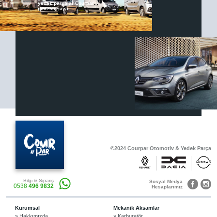
yedek parçalar Courpar
güvencesiyle
Renault & Dacia Araçlarınızda
Yedek Parça Çözümleri için
En Güvenilir Destek Noktası
Diğer Ürünler
Otomobil, Suv, arazi ve ticari araçlar için
gerekli sarf malzemeler Courpar’da
©2024 Courpar Otomotiv & Yedek Parça
Araçlarınız için bulunamayan parçaları
Bilgi & Sipariş
3D baskı teknolojisiyle üretiyor,
Sosyal Medya
0538
496 9832
müşterilerimize çözüm sunuyoruz.
Hesaplarımız
Kurumsal
Mekanik Aksamlar
» Hakkımızda
» Karburatör