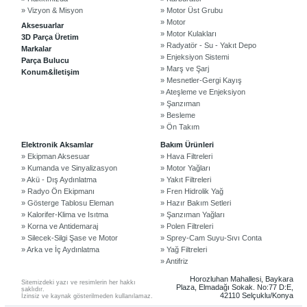
» Vizyon & Misyon
» Motor Üst Grubu
» Motor
Aksesuarlar
» Motor Kulakları
3D Parça Üretim
» Radyatör - Su - Yakıt Depo
Markalar
» Enjeksiyon Sistemi
Parça Bulucu
» Marş ve Şarj
Konum&İletişim
» Mesnetler-Gergi Kayış
» Ateşleme ve Enjeksiyon
» Şanzıman
» Besleme
» Ön Takım
©2024 Courpar Otomotiv & Yedek Parça
Elektronik Aksamlar
Bakım Ürünleri
» Ekipman Aksesuar
» Hava Filtreleri
» Kumanda ve Sinyalizasyon
» Motor Yağları
» Akü - Dış Aydınlatma
» Yakıt Filtreleri
» Radyo Ön Ekipmanı
» Fren Hidrolik Yağ
» Gösterge Tablosu Eleman
» Hazır Bakım Setleri
» Kalorifer-Klima ve Isıtma
» Şanzıman Yağları
» Korna ve Antidemaraj
» Polen Filtreleri
» Silecek-Silgi Şase ve Motor
» Sprey-Cam Suyu-Sıvı Conta
» Arka ve İç Aydınlatma
» Yağ Filtreleri
» Antifriz
Horozluhan Mahallesi, Baykara
Sitemizdeki yazı ve resimlerin her hakkı
Plaza, Elmadağı Sokak. No:77 D:E,
saklıdır.
42110 Selçuklu/Konya
İzinsiz ve kaynak gösterilmeden kullanılamaz.