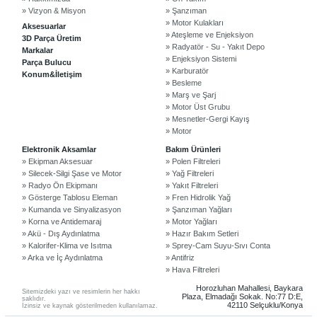
» Vizyon & Misyon
» Şanzıman
» Motor Kulakları
Aksesuarlar
» Ateşleme ve Enjeksiyon
3D Parça Üretim
» Radyatör - Su - Yakıt Depo
Markalar
» Enjeksiyon Sistemi
Parça Bulucu
» Karburatör
Konum&İletişim
» Besleme
» Marş ve Şarj
» Motor Üst Grubu
» Mesnetler-Gergi Kayış
» Motor
©2024 Courpar Otomotiv & Yedek Parça
Elektronik Aksamlar
Bakım Ürünleri
» Ekipman Aksesuar
» Polen Filtreleri
» Silecek-Silgi Şase ve Motor
» Yağ Filtreleri
» Radyo Ön Ekipmanı
» Yakıt Filtreleri
» Gösterge Tablosu Eleman
» Fren Hidrolik Yağ
» Kumanda ve Sinyalizasyon
» Şanzıman Yağları
» Korna ve Antidemaraj
» Motor Yağları
» Akü - Dış Aydınlatma
» Hazır Bakım Setleri
» Kalorifer-Klima ve Isıtma
» Sprey-Cam Suyu-Sıvı Conta
» Arka ve İç Aydınlatma
» Antifriz
» Hava Filtreleri
Horozluhan Mahallesi, Baykara
Sitemizdeki yazı ve resimlerin her hakkı
Plaza, Elmadağı Sokak. No:77 D:E,
saklıdır.
42110 Selçuklu/Konya
İzinsiz ve kaynak gösterilmeden kullanılamaz.