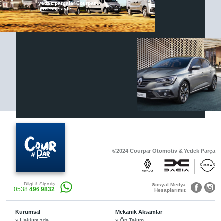
yedek parçalar Courpar
güvencesiyle
Renault & Dacia Araçlarınızda
Yedek Parça Çözümleri için
En Güvenilir Destek Noktası
Diğer Ürünler
Otomobil, Suv, arazi ve ticari araçlar için
gerekli sarf malzemeler Courpar’da
©2024 Courpar Otomotiv & Yedek Parça
Araçlarınız için bulunamayan parçaları
Bilgi & Sipariş
3D baskı teknolojisiyle üretiyor,
Sosyal Medya
0538
496 9832
müşterilerimize çözüm sunuyoruz.
Hesaplarımız
Kurumsal
Mekanik Aksamlar
» Hakkımızda
» Ön Takım