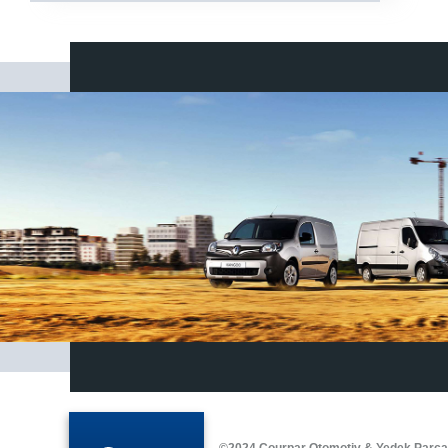
©2024 Courpar Otomotiv & Yedek Parç