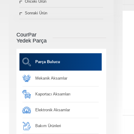
Önceki Ürün
» Diğer Ürünler
Sonraki Ürün
3D Parça Üretim
Markalar
Parça Bulucu
CourPar
Konum&İletişim
Yedek Parça
» Konum ve İletişim Bilgilerimiz
Co
Ot
Parça Bulucu
Mekanik Aksamlar
Ba
Yağ, antifiriz ve h
bakım ü
Kaportacı Aksamları
Elektronik Aksamlar
Bakım Ürünleri