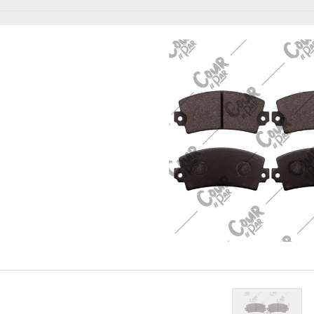
Diğer Ürünler
urPar
omotiv
» Kurumsal
kım Ürünleri
Diğer Ürünler
ava filitresi gibi tüm periyodik
» 3D Parça Üretim
Otomobil, Suv, arazi ve ticari araçlar için gerekl
rünleri Courpar’da
malzemeler Courpar’da
» Markalar
» Parça Bulucu
» Konum & İletişim