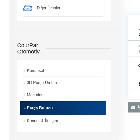
Diğer Ürünler
CourPar
Otomotiv
e ile
im
» Kurumsal
» 3D Parça Üretim
» Markalar
M
» Parça Bulucu
» Konum & İletişim