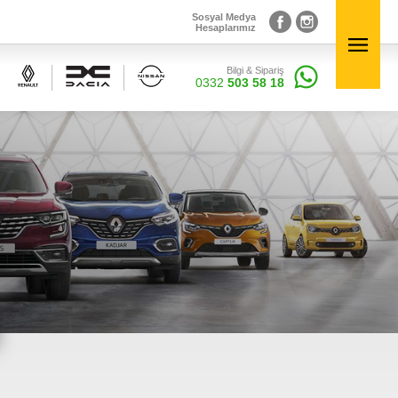
Sosyal Medya
Hesaplarımız
Bilgi & Sipariş
Sosyal Medya
×
0332
503 58 18
Hesaplarımız
Bilgi & Sipariş
0332
503 58 18
Elektronik Aksamlar
inal
Renault, Dacia ve Nisan marka araçlara ait orjinal
elektronik parçalar Courpar’da