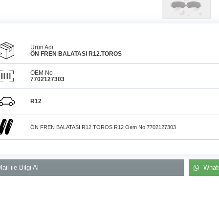
Ürün Adı
ÖN FREN BALATASI R12.TOROS
OEM No
7702127303
Araçlarınız için
bulunamayan parçaları
3D
Tüm Türkiye aynı 
baskı teknolojisiyle
R12
üretiyor, müşterilerimize
kargo gönderim
çözüm sunuyoruz.
ÖN FREN BALATASI R12.TOROS R12 Oem No 7702127303
ail ile Bilgi Al
Whats