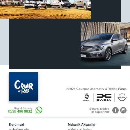
yedek parçalar Courpar
güvencesiyle
Renault & Dacia Araçlarınızda
Yedek Parça Çözümleri için
En Güvenilir Destek Noktası
Diğer Ürünler
Otomobil, Suv, arazi ve ticari araçlar için
gerekli sarf malzemeler Courpar’da
©2024 Courpar Otomotiv & Yedek Parça
Araçlarınız için bulunamayan parçaları
Bilgi & Sipariş
3D baskı teknolojisiyle üretiyor,
Sosyal Medya
0538
496 9832
müşterilerimize çözüm sunuyoruz.
Hesaplarımız
Kurumsal
Mekanik Aksamlar
» Hakkımızda
» Motor Kulakları