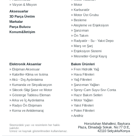
» Vizyon & Misyon
» Motor
» Karburatör
Aksesuarlar
» Motor Üst Grubu
3D Parça Üretim
» Besleme
Markalar
» Ateşleme ve Enjeksiyon
Parça Bulucu
» Şanzıman
Konum&İletişim
» Ön Takım
» Radyatör - Su - Yakıt Depo
» Marş ve Şarj
» Enjeksiyon Sistemi
» Mesnetler-Gergi Kayış
©2024 Courpar Otomotiv & Yedek Parça
Elektronik Aksamlar
Bakım Ürünleri
» Ekipman Aksesuar
» Fren Hidrolik Yağ
» Kalorifer-Klima ve Isıtma
» Hava Filtreleri
» Akü - Dış Aydınlatma
» Yağ Filtreleri
» Kumanda ve Sinyalizasyon
» Şanzıman Yağları
» Silecek-Silgi Şase ve Motor
» Sprey-Cam Suyu-Sıvı Conta
» Gösterge Tablosu Eleman
» Hazır Bakım Setleri
» Arka ve İç Aydınlatma
» Motor Yağları
» Radyo Ön Ekipmanı
» Yakıt Filtreleri
» Korna ve Antidemaraj
» Polen Filtreleri
» Antifriz
Horozluhan Mahallesi, Baykara
Sitemizdeki yazı ve resimlerin her hakkı
Plaza, Elmadağı Sokak. No:77 D:E,
saklıdır.
42110 Selçuklu/Konya
İzinsiz ve kaynak gösterilmeden kullanılamaz.