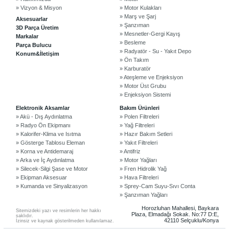
» Vizyon & Misyon
» Motor Kulakları
» Marş ve Şarj
Aksesuarlar
» Şanzıman
3D Parça Üretim
» Mesnetler-Gergi Kayış
Markalar
» Besleme
Parça Bulucu
» Radyatör - Su - Yakıt Depo
Konum&İletişim
» Ön Takım
» Karburatör
» Ateşleme ve Enjeksiyon
» Motor Üst Grubu
» Enjeksiyon Sistemi
©2024 Courpar Otomotiv & Yedek Parça
Elektronik Aksamlar
Bakım Ürünleri
» Akü - Dış Aydınlatma
» Polen Filtreleri
» Radyo Ön Ekipmanı
» Yağ Filtreleri
» Kalorifer-Klima ve Isıtma
» Hazır Bakım Setleri
» Gösterge Tablosu Eleman
» Yakıt Filtreleri
» Korna ve Antidemaraj
» Antifriz
» Arka ve İç Aydınlatma
» Motor Yağları
» Silecek-Silgi Şase ve Motor
» Fren Hidrolik Yağ
» Ekipman Aksesuar
» Hava Filtreleri
» Kumanda ve Sinyalizasyon
» Sprey-Cam Suyu-Sıvı Conta
» Şanzıman Yağları
Horozluhan Mahallesi, Baykara
Sitemizdeki yazı ve resimlerin her hakkı
Plaza, Elmadağı Sokak. No:77 D:E,
saklıdır.
42110 Selçuklu/Konya
İzinsiz ve kaynak gösterilmeden kullanılamaz.