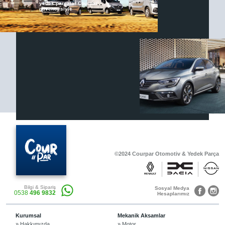
yedek parçalar Courpar
güvencesiyle
Renault & Dacia Araçlarınızda
Yedek Parça Çözümleri için
En Güvenilir Destek Noktası
Diğer Ürünler
Otomobil, Suv, arazi ve ticari araçlar için
gerekli sarf malzemeler Courpar’da
©2024 Courpar Otomotiv & Yedek Parça
Araçlarınız için bulunamayan parçaları
Bilgi & Sipariş
3D baskı teknolojisiyle üretiyor,
Sosyal Medya
0538
496 9832
müşterilerimize çözüm sunuyoruz.
Hesaplarımız
Kurumsal
Mekanik Aksamlar
» Hakkımızda
» Motor