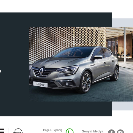
m
Bilgi & Sipariş
Sosyal Medya