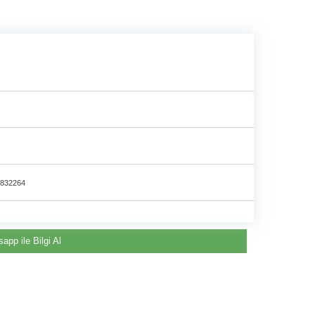
e
832264
app ile Bilgi Al
Renault & Dacia Araçlarınızda
Yedek Parça Çözümleri için
©2024 Courpar Otomotiv & Yedek Parça
En Güvenilir Destek Noktası