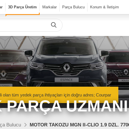
ar
3D Parça Üretim
Markalar
Parça Bulucu
Konum & İletişim
Önceki Ürün
Sonraki Ürün
urPar
dek Parça
Parça Bulucu
Mekanik Aksamlar
li olan tüm yedek parça ihtiyaçları için doğru adres; Courpar
Kaportacı Aksamları
 PARÇA UZMANI
Elektronik Aksamlar
nik Aksamlar
Kaportacı Aksamları
isan marka araçlara ait orjinal
Renault, Dacia ve Nisan marka araçlara ait orj
ça Bulucu
MOTOR TAKOZU MGN II-CLIO 1.9 DZL. 770
parçalar Courpar’da
kaporta aksamları Courpar’da
Bakım Ürünleri