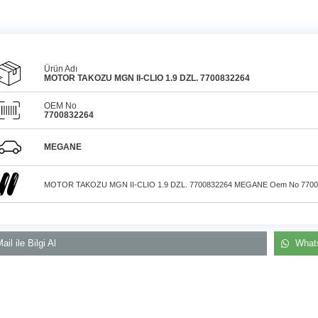
Ürün Adı
MOTOR TAKOZU MGN II-CLIO 1.9 DZL. 7700832264
OEM No
7700832264
Araçlarınız için
bulunamayan parçaları
3D
Konya içi kurye il
baskı teknolojisiyle
MEGANE
üretiyor, müşterilerimize
elden teslim
çözüm sunuyoruz.
MOTOR TAKOZU MGN II-CLIO 1.9 DZL. 7700832264 MEGANE Oem No 7700
ail ile Bilgi Al
Whats