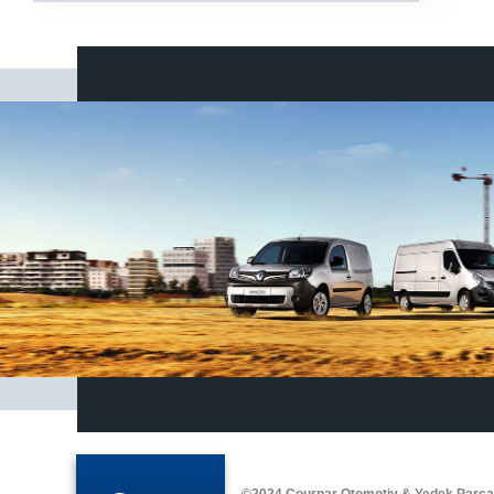
©2024 Courpar Otomotiv & Yedek Parç