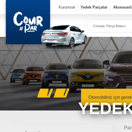
×
Kurumsal
Yedek Parçalar
Aksesuarl
Co
Ye
Kurumsal
» Hakkımızda
» Vizyon & Misyon
Yedek Parçalar
Otomobiliniz için gerek
YEDEK
» Mekanik Aksamlar
» Kaportacı Aksamları
» Elektronik Aksamlar
Meka
Renault, Dacia ve N
Par
» Bakım Ürünleri
mekanik 