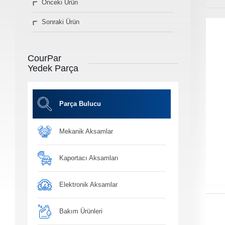
Önceki Ürün
» Diğer Ürünler
Sonraki Ürün
3D Parça Üretim
Markalar
Parça Bulucu
CourPar
Konum&İletişim
Yedek Parça
» Konum ve İletişim Bilgilerimiz
Co
Ot
Parça Bulucu
Mekanik Aksamlar
Ba
Yağ, antifiriz ve h
bakım ü
Kaportacı Aksamları
Elektronik Aksamlar
Bakım Ürünleri