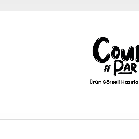
Diğer Ürünler
urPar
omotiv
» Kurumsal
kım Ürünleri
Diğer Ürünler
ava filitresi gibi tüm periyodik
» 3D Parça Üretim
Otomobil, Suv, arazi ve ticari araçlar için gerekl
rünleri Courpar’da
malzemeler Courpar’da
» Markalar
» Parça Bulucu
» Konum & İletişim