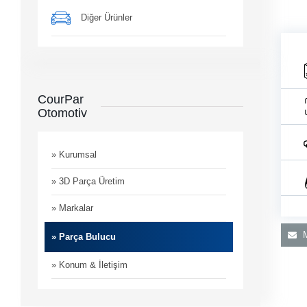
Diğer Ürünler
CourPar
Otomotiv
man
i
» Kurumsal
» 3D Parça Üretim
» Markalar
M
» Parça Bulucu
» Konum & İletişim