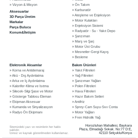
» Vizyon & Misyon
» Ön Takım
» Karburatör
Aksesuarlar
» Ateşleme ve Enjeksiyon
3D Parça Üretim
» Motor Kulakları
Markalar
» Enjeksiyon Sistemi
Parça Bulucu
» Radyatör - Su - Yakıt Depo
Konum&İletişim
» Şanzıman
» Marş ve Şarj
» Motor Üst Grubu
» Mesnetler-Gergi Kayış
» Besleme
©2024 Courpar Otomotiv & Yedek Parça
Elektronik Aksamlar
Bakım Ürünleri
» Korna ve Antidemaraj
» Yakıt Filtreleri
» Akü - Dış Aydınlatma
» Yağ Filtreleri
» Arka ve İç Aydınlatma
» Şanzıman Yağları
» Kalorifer-Klima ve Isıtma
» Polen Filtreleri
» Silecek-Silgi Şase ve Motor
» Hava Filtreleri
» Gösterge Tablosu Eleman
» Hazır Bakım Setleri
» Ekipman Aksesuar
» Antifriz
» Kumanda ve Sinyalizasyon
» Sprey-Cam Suyu-Sıvı Conta
» Radyo Ön Ekipmanı
» Motor Yağları
» Fren Hidrolik Yağ
Horozluhan Mahallesi, Baykara
Sitemizdeki yazı ve resimlerin her hakkı
Plaza, Elmadağı Sokak. No:77 D:E,
saklıdır.
42110 Selçuklu/Konya
İzinsiz ve kaynak gösterilmeden kullanılamaz.