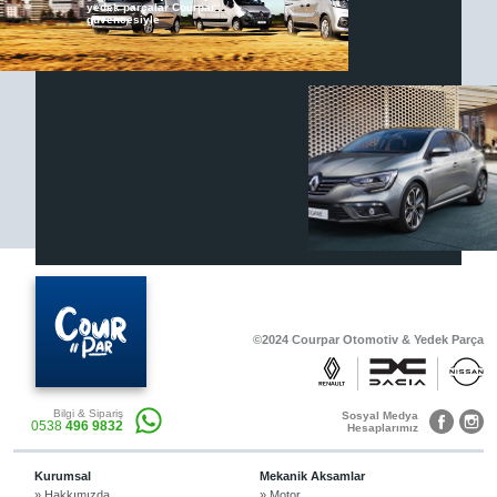
yedek parçalar Courpar
güvencesiyle
Renault & Dacia Araçlarınızda
Yedek Parça Çözümleri için
En Güvenilir Destek Noktası
Diğer Ürünler
Otomobil, Suv, arazi ve ticari araçlar için
gerekli sarf malzemeler Courpar’da
©2024 Courpar Otomotiv & Yedek Parça
Araçlarınız için bulunamayan parçaları
Bilgi & Sipariş
3D baskı teknolojisiyle üretiyor,
Sosyal Medya
0538
496 9832
müşterilerimize çözüm sunuyoruz.
Hesaplarımız
Kurumsal
Mekanik Aksamlar
» Hakkımızda
» Motor