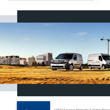
©2024 Courpar Otomotiv & Yedek Parç