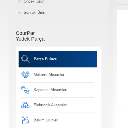
Önceki Ürün
» Diğer Ürünler
Sonraki Ürün
3D Parça Üretim
Markalar
Parça Bulucu
CourPar
Konum&İletişim
Yedek Parça
» Konum ve İletişim Bilgilerimiz
Co
Ot
Parça Bulucu
Mekanik Aksamlar
Ba
Yağ, antifiriz ve h
bakım ü
Kaportacı Aksamları
Elektronik Aksamlar
Bakım Ürünleri