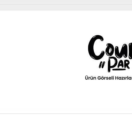
Diğer Ürünler
urPar
omotiv
» Kurumsal
kım Ürünleri
Diğer Ürünler
ava filitresi gibi tüm periyodik
» 3D Parça Üretim
Otomobil, Suv, arazi ve ticari araçlar için gerekl
rünleri Courpar’da
malzemeler Courpar’da
» Markalar
» Parça Bulucu
» Konum & İletişim