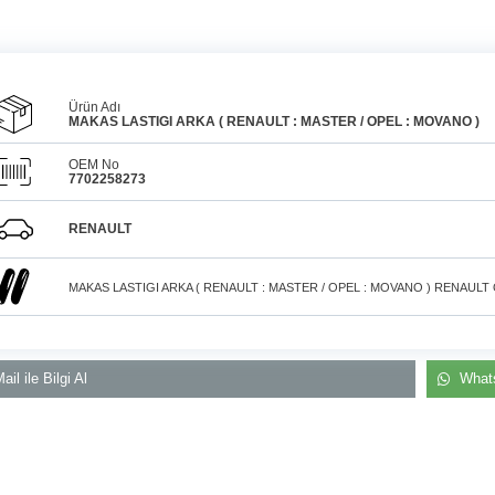
Ürün Adı
MAKAS LASTIGI ARKA ( RENAULT : MASTER / OPEL : MOVANO )
OEM No
7702258273
Araçlarınız için
bulunamayan parçaları
3D
Konya içi kurye il
baskı teknolojisiyle
RENAULT
üretiyor, müşterilerimize
elden teslim
çözüm sunuyoruz.
MAKAS LASTIGI ARKA ( RENAULT : MASTER / OPEL : MOVANO ) RENAULT 
ail ile Bilgi Al
Whats