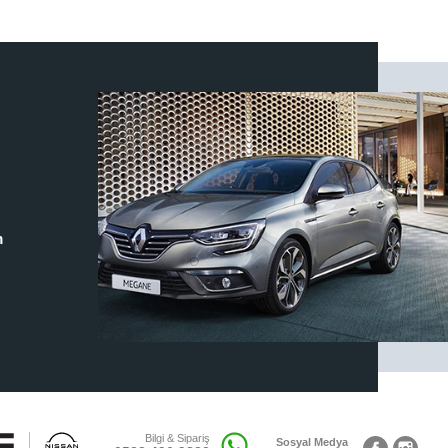
m
Bilgi & Sipariş
Sosyal Medya