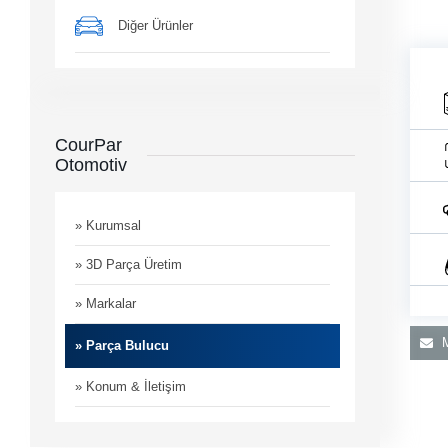
Diğer Ürünler
CourPar
Otomotiv
man
i
» Kurumsal
» 3D Parça Üretim
» Markalar
M
» Parça Bulucu
» Konum & İletişim