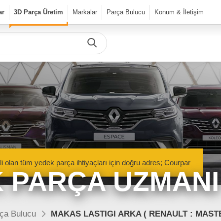
ar
3D Parça Üretim
Markalar
Parça Bulucu
Konum & İletişim
Önceki Ürün
Sonraki Ürün
urPar
dek Parça
Parça Bulucu
Mekanik Aksamlar
li olan tüm yedek parça ihtiyaçları için doğru adres; Courpar
Kaportacı Aksamları
 PARÇA UZMANI
Elektronik Aksamlar
nik Aksamlar
Kaportacı Aksamları
isan marka araçlara ait orjinal
Renault, Dacia ve Nisan marka araçlara ait orj
ça Bulucu
MAKAS LASTIGI ARKA ( RENAULT : MASTE
parçalar Courpar’da
kaporta aksamları Courpar’da
Bakım Ürünleri