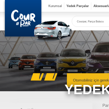
×
Kurumsal
Yedek Parçalar
Aksesuarl
Co
Ye
Kurumsal
» Hakkımızda
» Vizyon & Misyon
Yedek Parçalar
Otomobiliniz için gerek
YEDEK
» Mekanik Aksamlar
» Kaportacı Aksamları
» Elektronik Aksamlar
Meka
Renault, Dacia ve N
Par
» Bakım Ürünleri
mekanik 