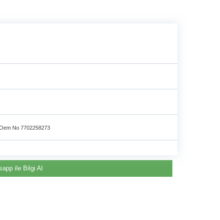
e
Oem No 7702258273
app ile Bilgi Al
Renault & Dacia Araçlarınızda
Yedek Parça Çözümleri için
©2024 Courpar Otomotiv & Yedek Parça
En Güvenilir Destek Noktası