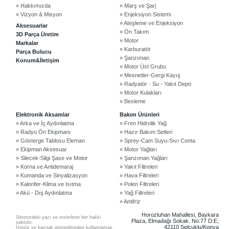
» Hakkımızda
» Marş ve Şarj
» Vizyon & Misyon
» Enjeksiyon Sistemi
» Ateşleme ve Enjeksiyon
Aksesuarlar
» Ön Takım
3D Parça Üretim
» Motor
Markalar
» Karburatör
Parça Bulucu
» Şanzıman
Konum&İletişim
» Motor Üst Grubu
» Mesnetler-Gergi Kayış
» Radyatör - Su - Yakıt Depo
» Motor Kulakları
» Besleme
©2024 Courpar Otomotiv & Yedek Parça
Elektronik Aksamlar
Bakım Ürünleri
» Arka ve İç Aydınlatma
» Fren Hidrolik Yağ
» Radyo Ön Ekipmanı
» Hazır Bakım Setleri
» Gösterge Tablosu Eleman
» Sprey-Cam Suyu-Sıvı Conta
» Ekipman Aksesuar
» Motor Yağları
» Silecek-Silgi Şase ve Motor
» Şanzıman Yağları
» Korna ve Antidemaraj
» Yakıt Filtreleri
» Kumanda ve Sinyalizasyon
» Hava Filtreleri
» Kalorifer-Klima ve Isıtma
» Polen Filtreleri
» Akü - Dış Aydınlatma
» Yağ Filtreleri
» Antifriz
Horozluhan Mahallesi, Baykara
Sitemizdeki yazı ve resimlerin her hakkı
Plaza, Elmadağı Sokak. No:77 D:E,
saklıdır.
42110 Selçuklu/Konya
İzinsiz ve kaynak gösterilmeden kullanılamaz.