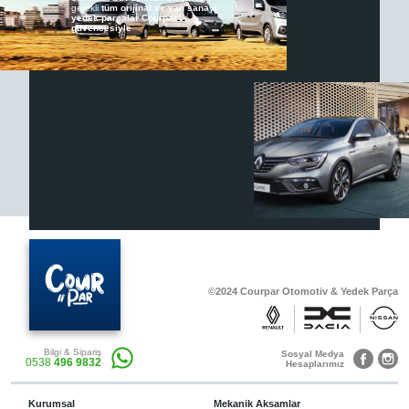
gerekli
tüm orijinal ve yan sanayi
yedek parçalar Courpar
güvencesiyle
Renault & Dacia Araçlarınızda
Yedek Parça Çözümleri için
En Güvenilir Destek Noktası
Diğer Ürünler
Otomobil, Suv, arazi ve ticari araçlar için
gerekli sarf malzemeler Courpar’da
©2024 Courpar Otomotiv & Yedek Parça
Araçlarınız için bulunamayan parçaları
3D baskı teknolojisiyle üretiyor,
müşterilerimize çözüm sunuyoruz.
Bilgi & Sipariş
Sosyal Medya
0538
496 9832
Hesaplarımız
Kurumsal
Mekanik Aksamlar