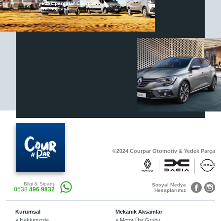
yedek parçalar Courpar
güvencesiyle
Renault & Dacia Araçlarınızda
Yedek Parça Çözümleri için
En Güvenilir Destek Noktası
Diğer Ürünler
Otomobil, Suv, arazi ve ticari araçlar için
gerekli sarf malzemeler Courpar’da
©2024 Courpar Otomotiv & Yedek Parça
Araçlarınız için bulunamayan parçaları
Bilgi & Sipariş
3D baskı teknolojisiyle üretiyor,
Sosyal Medya
0538
496 9832
müşterilerimize çözüm sunuyoruz.
Hesaplarımız
Kurumsal
Mekanik Aksamlar
» Hakkımızda
» Motor Üst Grubu