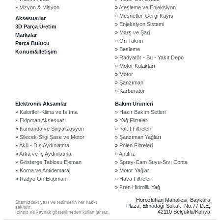
» Vizyon & Misyon
» Ateşleme ve Enjeksiyon
» Mesnetler-Gergi Kayış
Aksesuarlar
» Enjeksiyon Sistemi
3D Parça Üretim
» Marş ve Şarj
Markalar
» Ön Takım
Parça Bulucu
» Besleme
Konum&İletişim
» Radyatör - Su - Yakıt Depo
» Motor Kulakları
» Motor
» Şanzıman
» Karburatör
©2024 Courpar Otomotiv & Yedek Parça
Elektronik Aksamlar
Bakım Ürünleri
» Kalorifer-Klima ve Isıtma
» Hazır Bakım Setleri
» Ekipman Aksesuar
» Yağ Filtreleri
» Kumanda ve Sinyalizasyon
» Yakıt Filtreleri
» Silecek-Silgi Şase ve Motor
» Şanzıman Yağları
» Akü - Dış Aydınlatma
» Polen Filtreleri
» Arka ve İç Aydınlatma
» Antifriz
» Gösterge Tablosu Eleman
» Sprey-Cam Suyu-Sıvı Conta
» Korna ve Antidemaraj
» Motor Yağları
» Radyo Ön Ekipmanı
» Hava Filtreleri
» Fren Hidrolik Yağ
Horozluhan Mahallesi, Baykara
Sitemizdeki yazı ve resimlerin her hakkı
Plaza, Elmadağı Sokak. No:77 D:E,
saklıdır.
42110 Selçuklu/Konya
İzinsiz ve kaynak gösterilmeden kullanılamaz.