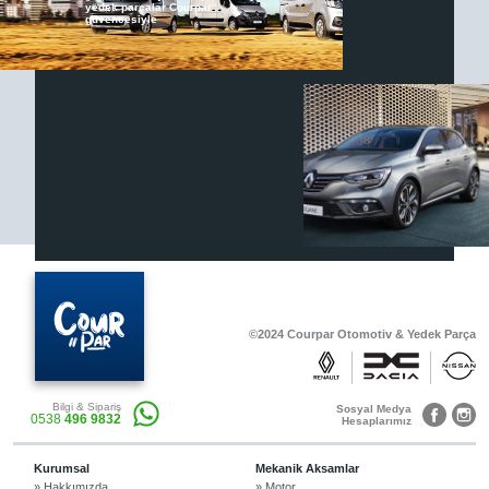
yedek parçalar Courpar
güvencesiyle
Renault & Dacia Araçlarınızda
Yedek Parça Çözümleri için
En Güvenilir Destek Noktası
Diğer Ürünler
Otomobil, Suv, arazi ve ticari araçlar için
gerekli sarf malzemeler Courpar’da
©2024 Courpar Otomotiv & Yedek Parça
Araçlarınız için bulunamayan parçaları
Bilgi & Sipariş
3D baskı teknolojisiyle üretiyor,
Sosyal Medya
0538
496 9832
müşterilerimize çözüm sunuyoruz.
Hesaplarımız
Kurumsal
Mekanik Aksamlar
» Hakkımızda
» Motor