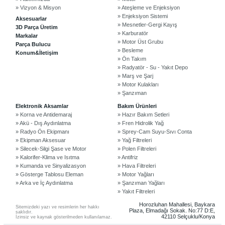
» Vizyon & Misyon
» Ateşleme ve Enjeksiyon
» Enjeksiyon Sistemi
Aksesuarlar
» Mesnetler-Gergi Kayış
3D Parça Üretim
» Karburatör
Markalar
» Motor Üst Grubu
Parça Bulucu
» Besleme
Konum&İletişim
» Ön Takım
» Radyatör - Su - Yakıt Depo
» Marş ve Şarj
» Motor Kulakları
» Şanzıman
©2024 Courpar Otomotiv & Yedek Parça
Elektronik Aksamlar
Bakım Ürünleri
» Korna ve Antidemaraj
» Hazır Bakım Setleri
» Akü - Dış Aydınlatma
» Fren Hidrolik Yağ
» Radyo Ön Ekipmanı
» Sprey-Cam Suyu-Sıvı Conta
» Ekipman Aksesuar
» Yağ Filtreleri
» Silecek-Silgi Şase ve Motor
» Polen Filtreleri
» Kalorifer-Klima ve Isıtma
» Antifriz
» Kumanda ve Sinyalizasyon
» Hava Filtreleri
» Gösterge Tablosu Eleman
» Motor Yağları
» Arka ve İç Aydınlatma
» Şanzıman Yağları
» Yakıt Filtreleri
Horozluhan Mahallesi, Baykara
Sitemizdeki yazı ve resimlerin her hakkı
Plaza, Elmadağı Sokak. No:77 D:E,
saklıdır.
42110 Selçuklu/Konya
İzinsiz ve kaynak gösterilmeden kullanılamaz.