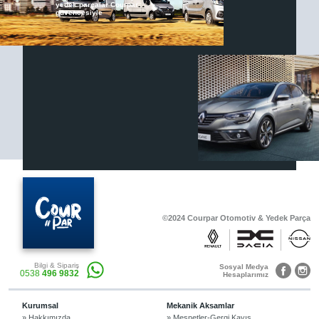
yedek parçalar Courpar
güvencesiyle
Renault & Dacia Araçlarınızda
Yedek Parça Çözümleri için
En Güvenilir Destek Noktası
Diğer Ürünler
Otomobil, Suv, arazi ve ticari araçlar için
gerekli sarf malzemeler Courpar’da
©2024 Courpar Otomotiv & Yedek Parça
Araçlarınız için bulunamayan parçaları
Bilgi & Sipariş
3D baskı teknolojisiyle üretiyor,
Sosyal Medya
0538
496 9832
müşterilerimize çözüm sunuyoruz.
Hesaplarımız
Kurumsal
Mekanik Aksamlar
» Hakkımızda
» Mesnetler-Gergi Kayış