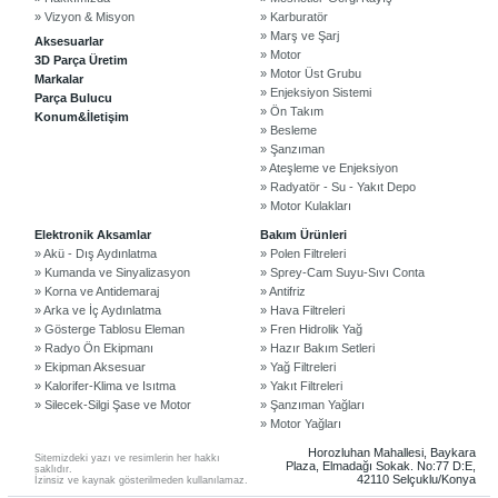
» Vizyon & Misyon
» Karburatör
» Marş ve Şarj
Aksesuarlar
» Motor
3D Parça Üretim
» Motor Üst Grubu
Markalar
» Enjeksiyon Sistemi
Parça Bulucu
» Ön Takım
Konum&İletişim
» Besleme
» Şanzıman
» Ateşleme ve Enjeksiyon
» Radyatör - Su - Yakıt Depo
» Motor Kulakları
©2024 Courpar Otomotiv & Yedek Parça
Elektronik Aksamlar
Bakım Ürünleri
» Akü - Dış Aydınlatma
» Polen Filtreleri
» Kumanda ve Sinyalizasyon
» Sprey-Cam Suyu-Sıvı Conta
» Korna ve Antidemaraj
» Antifriz
» Arka ve İç Aydınlatma
» Hava Filtreleri
» Gösterge Tablosu Eleman
» Fren Hidrolik Yağ
» Radyo Ön Ekipmanı
» Hazır Bakım Setleri
» Ekipman Aksesuar
» Yağ Filtreleri
» Kalorifer-Klima ve Isıtma
» Yakıt Filtreleri
» Silecek-Silgi Şase ve Motor
» Şanzıman Yağları
» Motor Yağları
Horozluhan Mahallesi, Baykara
Sitemizdeki yazı ve resimlerin her hakkı
Plaza, Elmadağı Sokak. No:77 D:E,
saklıdır.
42110 Selçuklu/Konya
İzinsiz ve kaynak gösterilmeden kullanılamaz.