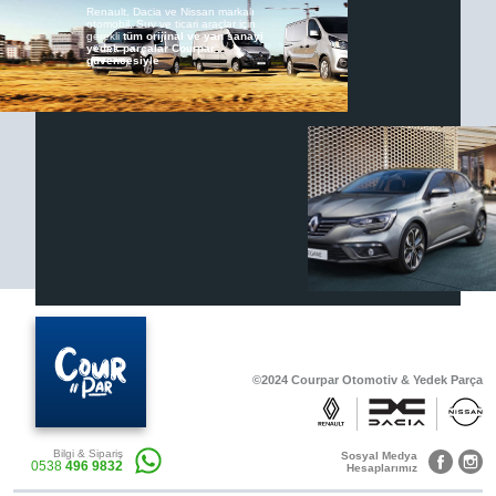
Renault, Dacia ve Nissan markalı
otomobil, Suv ve ticari araçlar için
gerekli
tüm orijinal ve yan sanayi
yedek parçalar Courpar
güvencesiyle
Renault & Dacia Araçlarınızda
Yedek Parça Çözümleri için
En Güvenilir Destek Noktası
Diğer Ürünler
Otomobil, Suv, arazi ve ticari araçlar için
gerekli sarf malzemeler Courpar’da
©2024 Courpar Otomotiv & Yedek Parça
Araçlarınız için bulunamayan parçaları
3D baskı teknolojisiyle üretiyor,
müşterilerimize çözüm sunuyoruz.
Bilgi & Sipariş
Sosyal Medya
0538
496 9832
Hesaplarımız