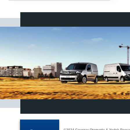
©2024 Courpar Otomotiv & Yedek Parç