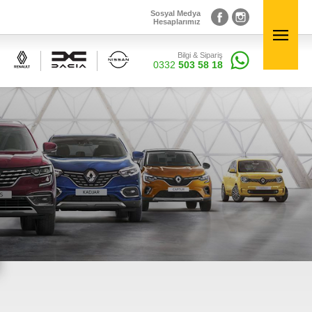
Sosyal Medya
Hesaplarımız
Bilgi & Sipariş
Sosyal Medya
×
0332
503 58 18
Hesaplarımız
Bilgi & Sipariş
0332
503 58 18
Elektronik Aksamlar
inal
Renault, Dacia ve Nisan marka araçlara ait orjinal
elektronik parçalar Courpar’da