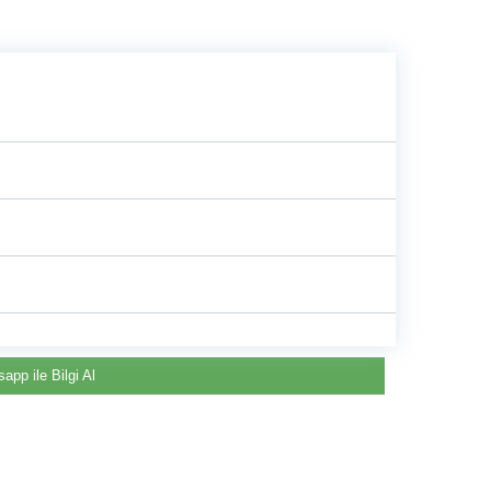
e
app ile Bilgi Al
Renault & Dacia Araçlarınızda
Yedek Parça Çözümleri için
©2024 Courpar Otomotiv & Yedek Parça
En Güvenilir Destek Noktası