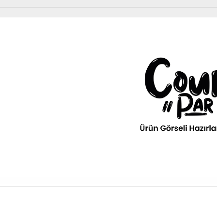
Diğer Ürünler
urPar
omotiv
» Kurumsal
kım Ürünleri
Diğer Ürünler
ava filitresi gibi tüm periyodik
» 3D Parça Üretim
Otomobil, Suv, arazi ve ticari araçlar için gerekl
rünleri Courpar’da
malzemeler Courpar’da
» Markalar
» Parça Bulucu
» Konum & İletişim