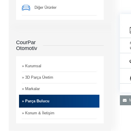
Diğer Ürünler
CourPar
Otomotiv
man
i
» Kurumsal
» 3D Parça Üretim
» Markalar
M
» Parça Bulucu
» Konum & İletişim