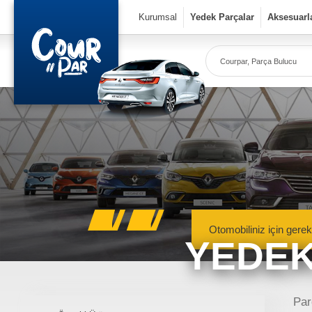
×
Kurumsal
Yedek Parçalar
Aksesuarl
Co
Ye
Kurumsal
» Hakkımızda
» Vizyon & Misyon
Yedek Parçalar
Otomobiliniz için gerek
YEDEK
» Mekanik Aksamlar
» Kaportacı Aksamları
» Elektronik Aksamlar
Meka
Renault, Dacia ve N
Par
» Bakım Ürünleri
mekanik 