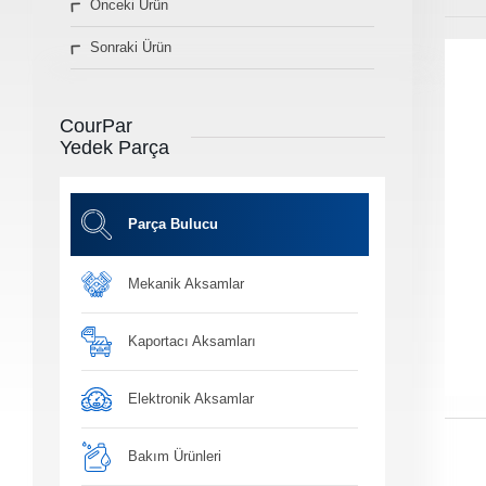
Önceki Ürün
» Diğer Ürünler
Sonraki Ürün
3D Parça Üretim
Markalar
Parça Bulucu
CourPar
Konum&İletişim
Yedek Parça
» Konum ve İletişim Bilgilerimiz
Co
Ot
Parça Bulucu
Mekanik Aksamlar
Ba
Yağ, antifiriz ve h
bakım ü
Kaportacı Aksamları
Elektronik Aksamlar
Bakım Ürünleri