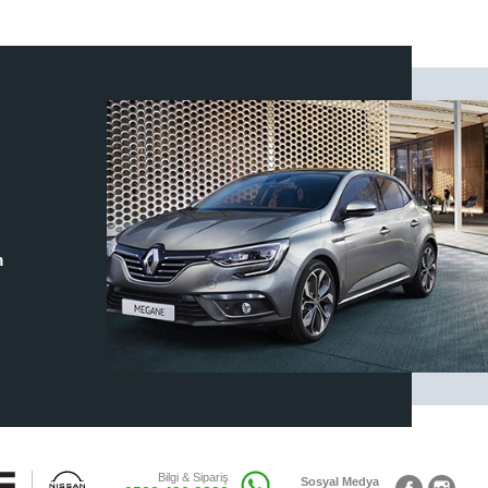
m
Bilgi & Sipariş
Sosyal Medya