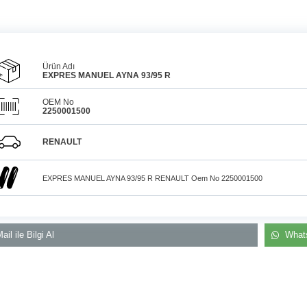
Ürün Adı
EXPRES MANUEL AYNA 93/95 R
OEM No
2250001500
Araçlarınız için
bulunamayan parçaları
3D
Konya içi kurye il
baskı teknolojisiyle
RENAULT
üretiyor, müşterilerimize
elden teslim
çözüm sunuyoruz.
EXPRES MANUEL AYNA 93/95 R RENAULT Oem No 2250001500
ail ile Bilgi Al
Whats