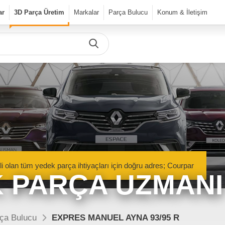
ar
3D Parça Üretim
Markalar
Parça Bulucu
Konum & İletişim
Önceki Ürün
Sonraki Ürün
urPar
dek Parça
Parça Bulucu
Mekanik Aksamlar
li olan tüm yedek parça ihtiyaçları için doğru adres; Courpar
Kaportacı Aksamları
 PARÇA UZMANI
Elektronik Aksamlar
nik Aksamlar
Kaportacı Aksamları
isan marka araçlara ait orjinal
Renault, Dacia ve Nisan marka araçlara ait orj
ça Bulucu
EXPRES MANUEL AYNA 93/95 R
parçalar Courpar’da
kaporta aksamları Courpar’da
Bakım Ürünleri