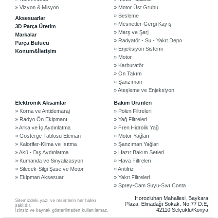
» Vizyon & Misyon
» Motor Üst Grubu
» Besleme
Aksesuarlar
» Mesnetler-Gergi Kayış
3D Parça Üretim
» Marş ve Şarj
Markalar
» Radyatör - Su - Yakıt Depo
Parça Bulucu
» Enjeksiyon Sistemi
Konum&İletişim
» Motor
» Karburatör
» Ön Takım
» Şanzıman
» Ateşleme ve Enjeksiyon
©2024 Courpar Otomotiv & Yedek Parça
Elektronik Aksamlar
Bakım Ürünleri
» Korna ve Antidemaraj
» Polen Filtreleri
» Radyo Ön Ekipmanı
» Yağ Filtreleri
» Arka ve İç Aydınlatma
» Fren Hidrolik Yağ
» Gösterge Tablosu Eleman
» Motor Yağları
» Kalorifer-Klima ve Isıtma
» Şanzıman Yağları
» Akü - Dış Aydınlatma
» Hazır Bakım Setleri
» Kumanda ve Sinyalizasyon
» Hava Filtreleri
» Silecek-Silgi Şase ve Motor
» Antifriz
» Ekipman Aksesuar
» Yakıt Filtreleri
» Sprey-Cam Suyu-Sıvı Conta
Horozluhan Mahallesi, Baykara
Sitemizdeki yazı ve resimlerin her hakkı
Plaza, Elmadağı Sokak. No:77 D:E,
saklıdır.
42110 Selçuklu/Konya
İzinsiz ve kaynak gösterilmeden kullanılamaz.