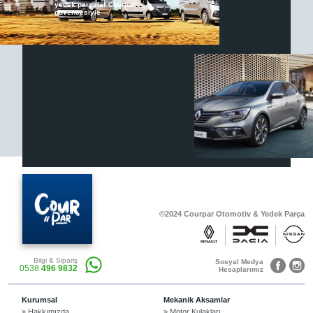
yedek parçalar Courpar
güvencesiyle
Renault & Dacia Araçlarınızda
Yedek Parça Çözümleri için
En Güvenilir Destek Noktası
Diğer Ürünler
Otomobil, Suv, arazi ve ticari araçlar için
gerekli sarf malzemeler Courpar’da
©2024 Courpar Otomotiv & Yedek Parça
Araçlarınız için bulunamayan parçaları
Bilgi & Sipariş
3D baskı teknolojisiyle üretiyor,
Sosyal Medya
0538
496 9832
müşterilerimize çözüm sunuyoruz.
Hesaplarımız
Kurumsal
Mekanik Aksamlar
» Hakkımızda
» Motor Kulakları