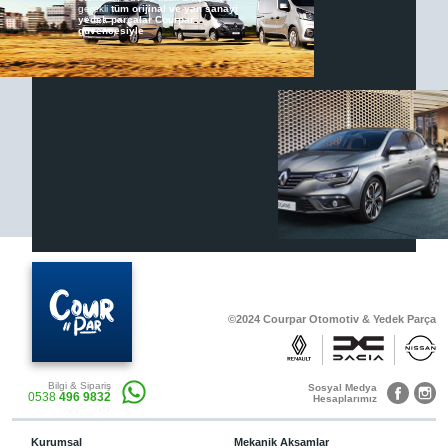
gerekli
tüm orijinal ve yan sanayi
yedek parçalar Courpar
güvencesiyle
Renault & Dacia Araçlarınızda
Yedek Parça Çözümleri için
En Güvenilir Destek Noktası
Diğer Ürünler
Otomobil, Suv, arazi ve ticari araçlar için
gerekli sarf malzemeler Courpar’da
©2024 Courpar Otomotiv & Yedek Parça
Araçlarınız için bulunamayan parçaları
3D baskı teknolojisiyle üretiyor,
müşterilerimize çözüm sunuyoruz.
Bilgi & Sipariş
Sosyal Medya
0538
496 9832
Hesaplarımız
Kurumsal
Mekanik Aksamlar