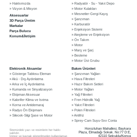
» Hakkımızda
» Radyatör - Su - Yakıt Depo
» Vizyon & Misyon
» Motor Kulakları
» Mesnetler-Gergi Kayış
Aksesuarlar
» Şanzıman
3D Parça Üretim
» Karburatör
Markalar
» Enjeksiyon Sistemi
Parça Bulucu
» Ateşleme ve Enjeksiyon
Konum&İletişim
» Ön Takım
» Motor
» Marş ve Şarj
» Besleme
» Motor Üst Grubu
©2024 Courpar Otomotiv & Yedek Parça
Elektronik Aksamlar
Bakım Ürünleri
» Gösterge Tablosu Eleman
» Şanzıman Yağları
» Akü - Dış Aydınlatma
» Hava Filtreleri
» Arka ve İç Aydınlatma
» Hazır Bakım Setleri
» Kumanda ve Sinyalizasyon
» Motor Yağları
» Ekipman Aksesuar
» Yağ Filtreleri
» Kalorifer-Klima ve Isıtma
» Fren Hidrolik Yağ
» Korna ve Antidemaraj
» Yakıt Filtreleri
» Radyo Ön Ekipmanı
» Polen Filtreleri
» Silecek-Silgi Şase ve Motor
» Antifriz
» Sprey-Cam Suyu-Sıvı Conta
Horozluhan Mahallesi, Baykara
Sitemizdeki yazı ve resimlerin her hakkı
Plaza, Elmadağı Sokak. No:77 D:E,
saklıdır.
42110 Selçuklu/Konya
İzinsiz ve kaynak gösterilmeden kullanılamaz.