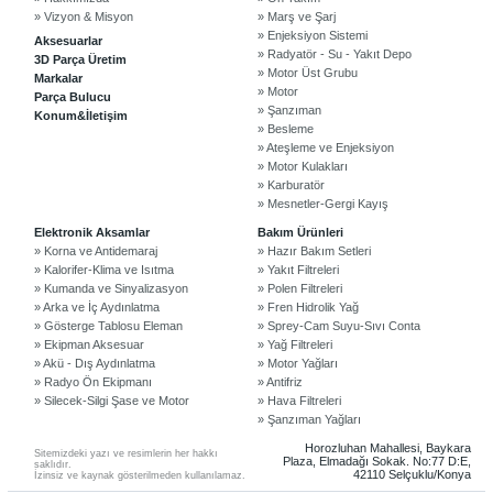
» Vizyon & Misyon
» Marş ve Şarj
» Enjeksiyon Sistemi
Aksesuarlar
» Radyatör - Su - Yakıt Depo
3D Parça Üretim
» Motor Üst Grubu
Markalar
» Motor
Parça Bulucu
» Şanzıman
Konum&İletişim
» Besleme
» Ateşleme ve Enjeksiyon
» Motor Kulakları
» Karburatör
» Mesnetler-Gergi Kayış
©2024 Courpar Otomotiv & Yedek Parça
Elektronik Aksamlar
Bakım Ürünleri
» Korna ve Antidemaraj
» Hazır Bakım Setleri
» Kalorifer-Klima ve Isıtma
» Yakıt Filtreleri
» Kumanda ve Sinyalizasyon
» Polen Filtreleri
» Arka ve İç Aydınlatma
» Fren Hidrolik Yağ
» Gösterge Tablosu Eleman
» Sprey-Cam Suyu-Sıvı Conta
» Ekipman Aksesuar
» Yağ Filtreleri
» Akü - Dış Aydınlatma
» Motor Yağları
» Radyo Ön Ekipmanı
» Antifriz
» Silecek-Silgi Şase ve Motor
» Hava Filtreleri
» Şanzıman Yağları
Horozluhan Mahallesi, Baykara
Sitemizdeki yazı ve resimlerin her hakkı
Plaza, Elmadağı Sokak. No:77 D:E,
saklıdır.
42110 Selçuklu/Konya
İzinsiz ve kaynak gösterilmeden kullanılamaz.