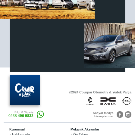
yedek parçalar Courpar
güvencesiyle
Renault & Dacia Araçlarınızda
Yedek Parça Çözümleri için
En Güvenilir Destek Noktası
Diğer Ürünler
Otomobil, Suv, arazi ve ticari araçlar için
gerekli sarf malzemeler Courpar’da
©2024 Courpar Otomotiv & Yedek Parça
Araçlarınız için bulunamayan parçaları
Bilgi & Sipariş
3D baskı teknolojisiyle üretiyor,
Sosyal Medya
0538
496 9832
müşterilerimize çözüm sunuyoruz.
Hesaplarımız
Kurumsal
Mekanik Aksamlar
» Hakkımızda
» Ön Takım