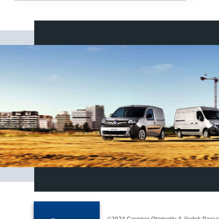
©2024 Courpar Otomotiv & Yedek Parç