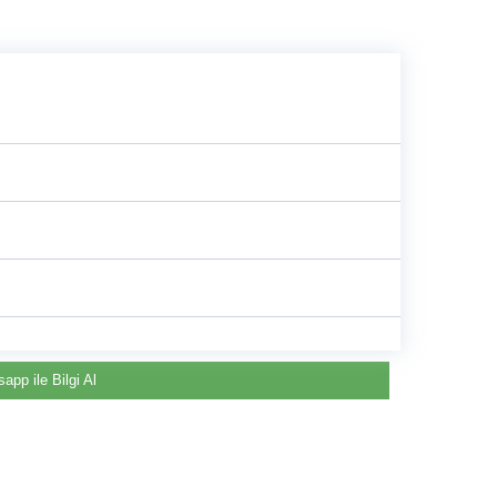
e
app ile Bilgi Al
Renault & Dacia Araçlarınızda
Yedek Parça Çözümleri için
©2024 Courpar Otomotiv & Yedek Parça
En Güvenilir Destek Noktası