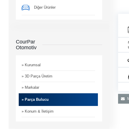
Diğer Ürünler
CourPar
Otomotiv
man
i
» Kurumsal
» 3D Parça Üretim
» Markalar
M
» Parça Bulucu
» Konum & İletişim