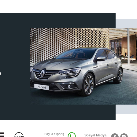
m
Bilgi & Sipariş
Sosyal Medya