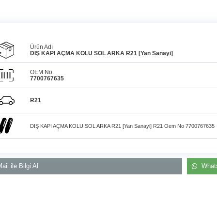
Ürün Adı
DIŞ KAPI AÇMA KOLU SOL ARKA R21 [Yan Sanayi]
OEM No
7700767635
Araçlarınız için
bulunamayan parçaları
3D
Konya içi kurye il
baskı teknolojisiyle
R21
üretiyor, müşterilerimize
elden teslim
çözüm sunuyoruz.
DIŞ KAPI AÇMA KOLU SOL ARKA R21 [Yan Sanayi] R21 Oem No 7700767635
ail ile Bilgi Al
Whats