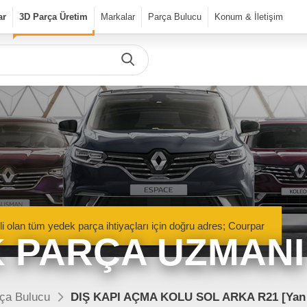
ar
3D Parça Üretim
Markalar
Parça Bulucu
Konum & İletişim
Önceki Ürün
Sonraki Ürün
urPar
dek Parça
Parça Bulucu
Mekanik Aksamlar
li olan tüm yedek parça ihtiyaçları için doğru adres; Courpar
Kaportacı Aksamları
 PARÇA UZMANI
Elektronik Aksamlar
nik Aksamlar
Kaportacı Aksamları
isan marka araçlara ait orjinal
Renault, Dacia ve Nisan marka araçlara ait orj
ça Bulucu
DIŞ KAPI AÇMA KOLU SOL ARKA R21 [Yan 
parçalar Courpar’da
kaporta aksamları Courpar’da
Bakım Ürünleri