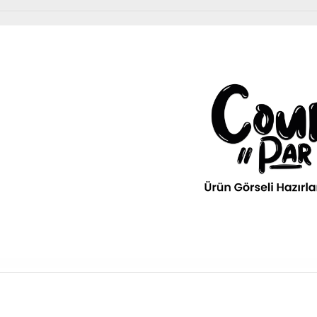
Diğer Ürünler
urPar
omotiv
» Kurumsal
kım Ürünleri
Diğer Ürünler
ava filitresi gibi tüm periyodik
» 3D Parça Üretim
Otomobil, Suv, arazi ve ticari araçlar için gerekl
rünleri Courpar’da
malzemeler Courpar’da
» Markalar
» Parça Bulucu
» Konum & İletişim