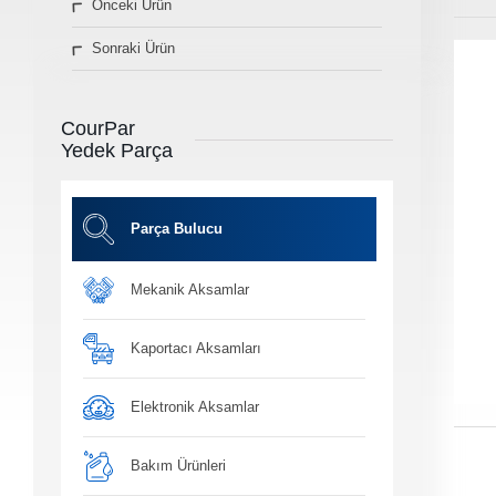
Önceki Ürün
» Diğer Ürünler
Sonraki Ürün
3D Parça Üretim
Markalar
Parça Bulucu
CourPar
Konum&İletişim
Yedek Parça
» Konum ve İletişim Bilgilerimiz
Co
Ot
Parça Bulucu
Mekanik Aksamlar
Ba
Yağ, antifiriz ve h
bakım ü
Kaportacı Aksamları
Elektronik Aksamlar
Bakım Ürünleri