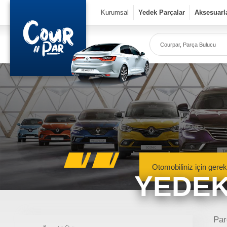
×
Kurumsal
Yedek Parçalar
Aksesuarl
Co
Ye
Kurumsal
» Hakkımızda
» Vizyon & Misyon
Yedek Parçalar
Otomobiliniz için gerek
YEDEK
» Mekanik Aksamlar
» Kaportacı Aksamları
» Elektronik Aksamlar
Meka
Renault, Dacia ve N
Par
» Bakım Ürünleri
mekanik 