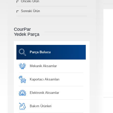
Önceki Ürün
» Diğer Ürünler
Sonraki Ürün
3D Parça Üretim
Markalar
Parça Bulucu
CourPar
Konum&İletişim
Yedek Parça
» Konum ve İletişim Bilgilerimiz
Co
Ot
Parça Bulucu
Mekanik Aksamlar
Ba
Yağ, antifiriz ve h
bakım ü
Kaportacı Aksamları
Elektronik Aksamlar
Bakım Ürünleri