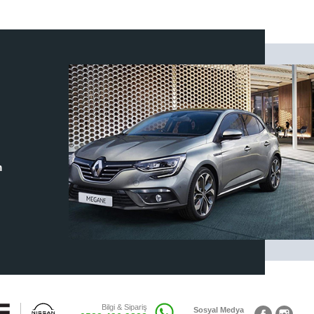
m
Bilgi & Sipariş
Sosyal Medya