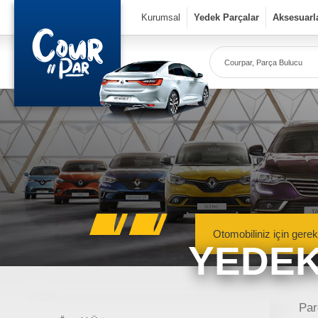
×
Kurumsal
Yedek Parçalar
Aksesuarl
Co
Ye
Kurumsal
» Hakkımızda
» Vizyon & Misyon
Yedek Parçalar
Otomobiliniz için gerek
YEDEK
» Mekanik Aksamlar
» Kaportacı Aksamları
» Elektronik Aksamlar
Meka
Renault, Dacia ve N
Par
» Bakım Ürünleri
mekanik 