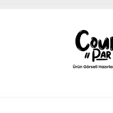
Diğer Ürünler
urPar
omotiv
» Kurumsal
kım Ürünleri
Diğer Ürünler
ava filitresi gibi tüm periyodik
» 3D Parça Üretim
Otomobil, Suv, arazi ve ticari araçlar için gerekl
rünleri Courpar’da
malzemeler Courpar’da
» Markalar
» Parça Bulucu
» Konum & İletişim