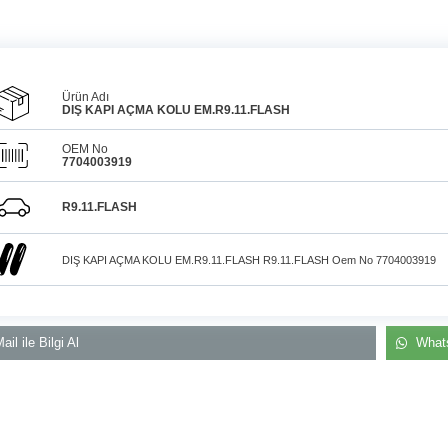
Ürün Adı
DIŞ KAPI AÇMA KOLU EM.R9.11.FLASH
OEM No
7704003919
Araçlarınız için
bulunamayan parçaları
3D
Konya içi kurye il
baskı teknolojisiyle
R9.11.FLASH
üretiyor, müşterilerimize
elden teslim
çözüm sunuyoruz.
DIŞ KAPI AÇMA KOLU EM.R9.11.FLASH R9.11.FLASH Oem No 7704003919
ail ile Bilgi Al
Whats