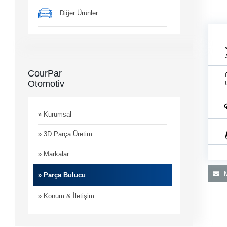
Diğer Ürünler
CourPar
Otomotiv
man
i
» Kurumsal
» 3D Parça Üretim
» Markalar
M
» Parça Bulucu
» Konum & İletişim