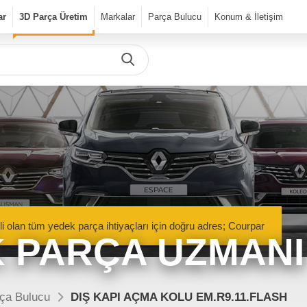
ar
3D Parça Üretim
Markalar
Parça Bulucu
Konum & İletişim
Önceki Ürün
Sonraki Ürün
urPar
dek Parça
Parça Bulucu
Mekanik Aksamlar
li olan tüm yedek parça ihtiyaçları için doğru adres; Courpar
Kaportacı Aksamları
 PARÇA UZMANI
Elektronik Aksamlar
nik Aksamlar
Kaportacı Aksamları
isan marka araçlara ait orjinal
Renault, Dacia ve Nisan marka araçlara ait orj
ça Bulucu
DIŞ KAPI AÇMA KOLU EM.R9.11.FLASH
parçalar Courpar’da
kaporta aksamları Courpar’da
Bakım Ürünleri