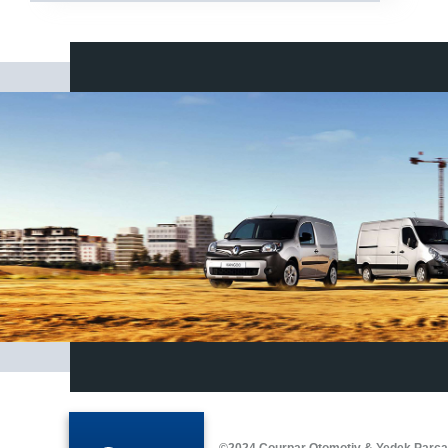
©2024 Courpar Otomotiv & Yedek Parç