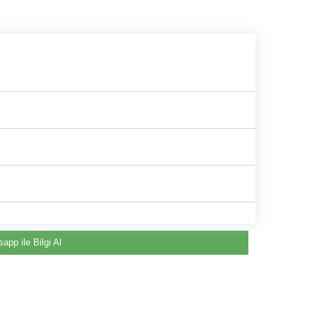
e
app ile Bilgi Al
Renault & Dacia Araçlarınızda
Yedek Parça Çözümleri için
©2024 Courpar Otomotiv & Yedek Parça
En Güvenilir Destek Noktası