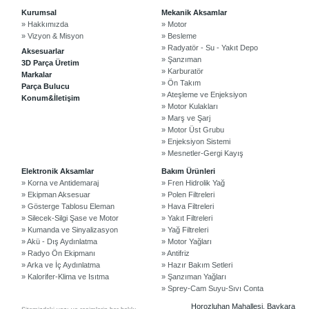
Kurumsal
Mekanik Aksamlar
» Hakkımızda
» Motor
» Vizyon & Misyon
» Besleme
» Radyatör - Su - Yakıt Depo
Aksesuarlar
» Şanzıman
3D Parça Üretim
» Karburatör
Markalar
» Ön Takım
Parça Bulucu
» Ateşleme ve Enjeksiyon
Konum&İletişim
» Motor Kulakları
» Marş ve Şarj
» Motor Üst Grubu
» Enjeksiyon Sistemi
©2024 Courpar Otomotiv & Yedek Parça
» Mesnetler-Gergi Kayış
Elektronik Aksamlar
Bakım Ürünleri
» Korna ve Antidemaraj
» Fren Hidrolik Yağ
» Ekipman Aksesuar
» Polen Filtreleri
» Gösterge Tablosu Eleman
» Hava Filtreleri
» Silecek-Silgi Şase ve Motor
» Yakıt Filtreleri
» Kumanda ve Sinyalizasyon
» Yağ Filtreleri
» Akü - Dış Aydınlatma
» Motor Yağları
» Radyo Ön Ekipmanı
» Antifriz
» Arka ve İç Aydınlatma
» Hazır Bakım Setleri
» Kalorifer-Klima ve Isıtma
» Şanzıman Yağları
» Sprey-Cam Suyu-Sıvı Conta
Horozluhan Mahallesi, Baykara