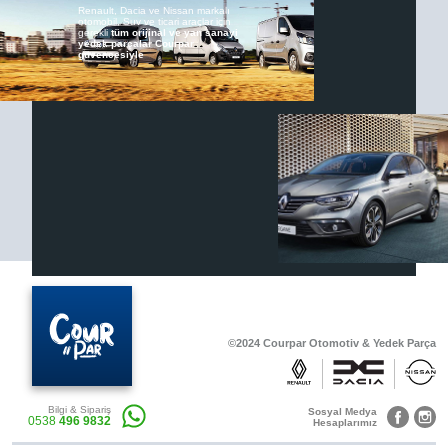
Renault, Dacia ve Nissan markalı
otomobil, Suv ve ticari araçlar için
gerekli
tüm orijinal ve yan sanayi
yedek parçalar Courpar
güvencesiyle
Renault & Dacia Araçlarınızda
Yedek Parça Çözümleri için
En Güvenilir Destek Noktası
Diğer Ürünler
Otomobil, Suv, arazi ve ticari araçlar için
gerekli sarf malzemeler Courpar’da
©2024 Courpar Otomotiv & Yedek Parça
Araçlarınız için bulunamayan parçaları
3D baskı teknolojisiyle üretiyor,
müşterilerimize çözüm sunuyoruz.
Bilgi & Sipariş
Sosyal Medya
0538
496 9832
Hesaplarımız