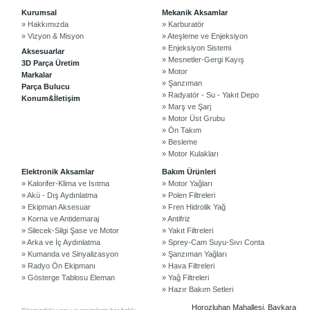
Kurumsal
Mekanik Aksamlar
» Hakkımızda
» Karburatör
» Vizyon & Misyon
» Ateşleme ve Enjeksiyon
» Enjeksiyon Sistemi
Aksesuarlar
» Mesnetler-Gergi Kayış
3D Parça Üretim
» Motor
Markalar
» Şanzıman
Parça Bulucu
» Radyatör - Su - Yakıt Depo
Konum&İletişim
» Marş ve Şarj
» Motor Üst Grubu
» Ön Takım
» Besleme
©2024 Courpar Otomotiv & Yedek Parça
» Motor Kulakları
Elektronik Aksamlar
Bakım Ürünleri
» Kalorifer-Klima ve Isıtma
» Motor Yağları
» Akü - Dış Aydınlatma
» Polen Filtreleri
» Ekipman Aksesuar
» Fren Hidrolik Yağ
» Korna ve Antidemaraj
» Antifriz
» Silecek-Silgi Şase ve Motor
» Yakıt Filtreleri
» Arka ve İç Aydınlatma
» Sprey-Cam Suyu-Sıvı Conta
» Kumanda ve Sinyalizasyon
» Şanzıman Yağları
» Radyo Ön Ekipmanı
» Hava Filtreleri
» Gösterge Tablosu Eleman
» Yağ Filtreleri
» Hazır Bakım Setleri
Horozluhan Mahallesi, Baykara