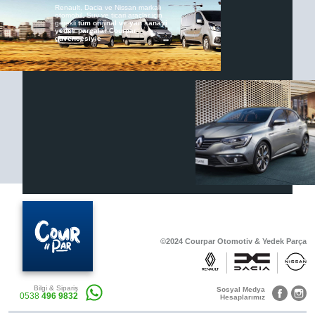
Renault, Dacia ve Nissan markalı
otomobil, Suv ve ticari araçlar için
gerekli
tüm orijinal ve yan sanayi
yedek parçalar Courpar
güvencesiyle
Renault & Dacia Araçlarınızda
Yedek Parça Çözümleri için
En Güvenilir Destek Noktası
Diğer Ürünler
Otomobil, Suv, arazi ve ticari araçlar için
gerekli sarf malzemeler Courpar’da
©2024 Courpar Otomotiv & Yedek Parça
Araçlarınız için bulunamayan parçaları
3D baskı teknolojisiyle üretiyor,
müşterilerimize çözüm sunuyoruz.
Bilgi & Sipariş
Sosyal Medya
0538
496 9832
Hesaplarımız