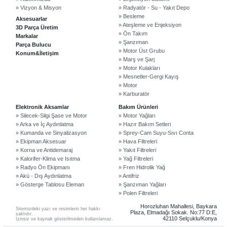
» Vizyon & Misyon
» Radyatör - Su - Yakıt Depo
» Besleme
Aksesuarlar
» Ateşleme ve Enjeksiyon
3D Parça Üretim
» Ön Takım
Markalar
» Şanzıman
Parça Bulucu
» Motor Üst Grubu
Konum&İletişim
» Marş ve Şarj
» Motor Kulakları
» Mesnetler-Gergi Kayış
» Motor
» Karburatör
©2024 Courpar Otomotiv & Yedek Parça
Elektronik Aksamlar
Bakım Ürünleri
» Silecek-Silgi Şase ve Motor
» Motor Yağları
» Arka ve İç Aydınlatma
» Hazır Bakım Setleri
» Kumanda ve Sinyalizasyon
» Sprey-Cam Suyu-Sıvı Conta
» Ekipman Aksesuar
» Hava Filtreleri
» Korna ve Antidemaraj
» Yakıt Filtreleri
» Kalorifer-Klima ve Isıtma
» Yağ Filtreleri
» Radyo Ön Ekipmanı
» Fren Hidrolik Yağ
» Akü - Dış Aydınlatma
» Antifriz
» Gösterge Tablosu Eleman
» Şanzıman Yağları
» Polen Filtreleri
Horozluhan Mahallesi, Baykara
Sitemizdeki yazı ve resimlerin her hakkı
Plaza, Elmadağı Sokak. No:77 D:E,
saklıdır.
42110 Selçuklu/Konya
İzinsiz ve kaynak gösterilmeden kullanılamaz.