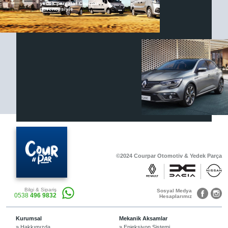
yedek parçalar Courpar
güvencesiyle
Renault & Dacia Araçlarınızda
Yedek Parça Çözümleri için
En Güvenilir Destek Noktası
Diğer Ürünler
Otomobil, Suv, arazi ve ticari araçlar için
gerekli sarf malzemeler Courpar’da
©2024 Courpar Otomotiv & Yedek Parça
Araçlarınız için bulunamayan parçaları
Bilgi & Sipariş
3D baskı teknolojisiyle üretiyor,
Sosyal Medya
0538
496 9832
müşterilerimize çözüm sunuyoruz.
Hesaplarımız
Kurumsal
Mekanik Aksamlar
» Hakkımızda
» Enjeksiyon Sistemi