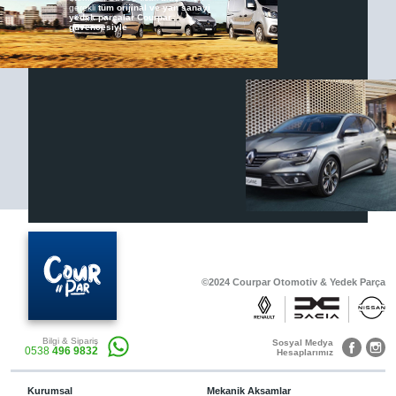
gerekli
tüm orijinal ve yan sanayi
yedek parçalar Courpar
güvencesiyle
Renault & Dacia Araçlarınızda
Yedek Parça Çözümleri için
En Güvenilir Destek Noktası
Diğer Ürünler
Otomobil, Suv, arazi ve ticari araçlar için
gerekli sarf malzemeler Courpar’da
©2024 Courpar Otomotiv & Yedek Parça
Araçlarınız için bulunamayan parçaları
3D baskı teknolojisiyle üretiyor,
müşterilerimize çözüm sunuyoruz.
Bilgi & Sipariş
Sosyal Medya
0538
496 9832
Hesaplarımız
Kurumsal
Mekanik Aksamlar