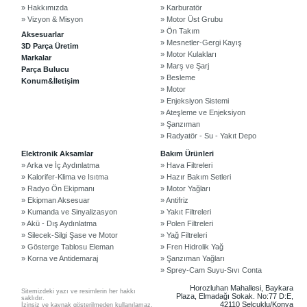
» Hakkımızda
» Karburatör
» Vizyon & Misyon
» Motor Üst Grubu
» Ön Takım
Aksesuarlar
» Mesnetler-Gergi Kayış
3D Parça Üretim
» Motor Kulakları
Markalar
» Marş ve Şarj
Parça Bulucu
» Besleme
Konum&İletişim
» Motor
» Enjeksiyon Sistemi
» Ateşleme ve Enjeksiyon
» Şanzıman
» Radyatör - Su - Yakıt Depo
©2024 Courpar Otomotiv & Yedek Parça
Elektronik Aksamlar
Bakım Ürünleri
» Arka ve İç Aydınlatma
» Hava Filtreleri
» Kalorifer-Klima ve Isıtma
» Hazır Bakım Setleri
» Radyo Ön Ekipmanı
» Motor Yağları
» Ekipman Aksesuar
» Antifriz
» Kumanda ve Sinyalizasyon
» Yakıt Filtreleri
» Akü - Dış Aydınlatma
» Polen Filtreleri
» Silecek-Silgi Şase ve Motor
» Yağ Filtreleri
» Gösterge Tablosu Eleman
» Fren Hidrolik Yağ
» Korna ve Antidemaraj
» Şanzıman Yağları
» Sprey-Cam Suyu-Sıvı Conta
Horozluhan Mahallesi, Baykara
Sitemizdeki yazı ve resimlerin her hakkı
Plaza, Elmadağı Sokak. No:77 D:E,
saklıdır.
42110 Selçuklu/Konya
İzinsiz ve kaynak gösterilmeden kullanılamaz.