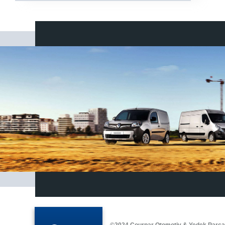
©2024 Courpar Otomotiv & Yedek Parç