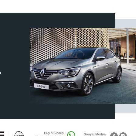
m
Bilgi & Sipariş
Sosyal Medya