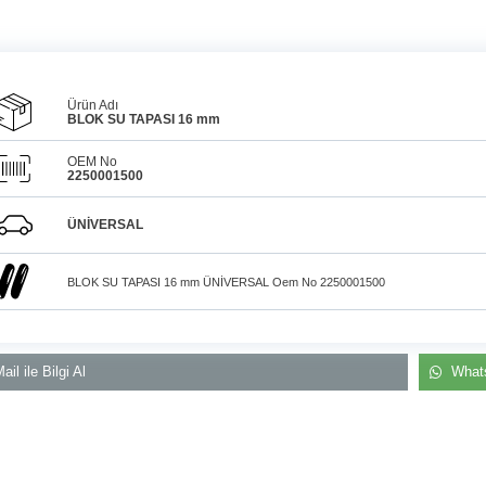
Ürün Adı
BLOK SU TAPASI 16 mm
OEM No
2250001500
Araçlarınız için
bulunamayan parçaları
3D
Konya içi kurye il
baskı teknolojisiyle
ÜNİVERSAL
üretiyor, müşterilerimize
elden teslim
çözüm sunuyoruz.
BLOK SU TAPASI 16 mm ÜNİVERSAL Oem No 2250001500
ail ile Bilgi Al
Whats