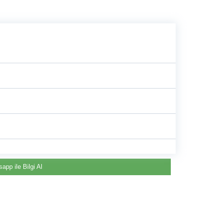
e
app ile Bilgi Al
Renault & Dacia Araçlarınızda
Yedek Parça Çözümleri için
©2024 Courpar Otomotiv & Yedek Parça
En Güvenilir Destek Noktası