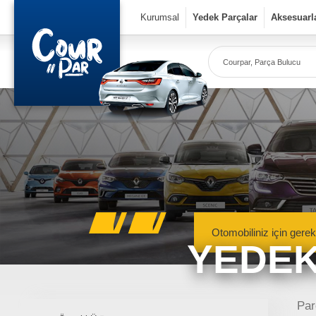
×
Kurumsal
Yedek Parçalar
Aksesuarl
Co
Ye
Kurumsal
» Hakkımızda
» Vizyon & Misyon
Yedek Parçalar
Otomobiliniz için gerek
YEDEK
» Mekanik Aksamlar
» Kaportacı Aksamları
» Elektronik Aksamlar
Meka
Renault, Dacia ve N
Par
» Bakım Ürünleri
mekanik 