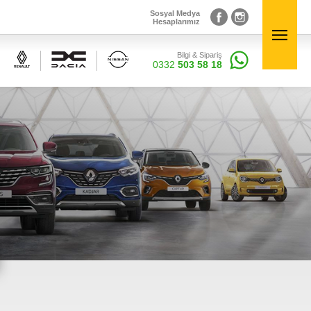
Sosyal Medya
Hesaplarımız
Bilgi & Sipariş
Sosyal Medya
×
0332
503 58 18
Hesaplarımız
Bilgi & Sipariş
0332
503 58 18
Elektronik Aksamlar
inal
Renault, Dacia ve Nisan marka araçlara ait orjinal
elektronik parçalar Courpar’da