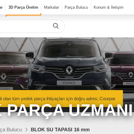
ar
3D Parça Üretim
Markalar
Parça Bulucu
Konum & İletişim
Önceki Ürün
Sonraki Ürün
urPar
dek Parça
Parça Bulucu
Mekanik Aksamlar
li olan tüm yedek parça ihtiyaçları için doğru adres; Courpar
Kaportacı Aksamları
 PARÇA UZMANI
Elektronik Aksamlar
nik Aksamlar
Kaportacı Aksamları
isan marka araçlara ait orjinal
Renault, Dacia ve Nisan marka araçlara ait orj
ça Bulucu
BLOK SU TAPASI 16 mm
parçalar Courpar’da
kaporta aksamları Courpar’da
Bakım Ürünleri