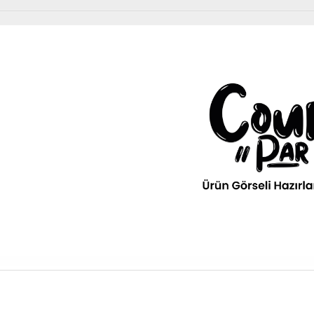
Diğer Ürünler
urPar
omotiv
» Kurumsal
kım Ürünleri
Diğer Ürünler
ava filitresi gibi tüm periyodik
» 3D Parça Üretim
Otomobil, Suv, arazi ve ticari araçlar için gerekl
rünleri Courpar’da
malzemeler Courpar’da
» Markalar
» Parça Bulucu
» Konum & İletişim