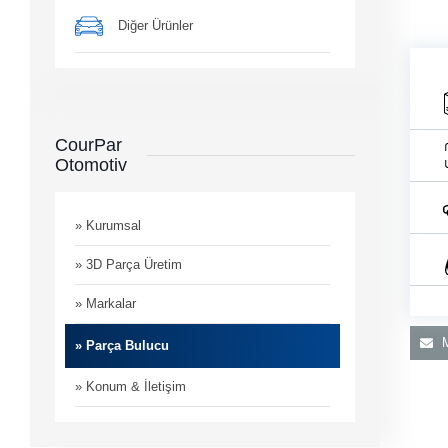
Diğer Ürünler
CourPar
Otomotiv
man
i
» Kurumsal
» 3D Parça Üretim
» Markalar
M
» Parça Bulucu
» Konum & İletişim