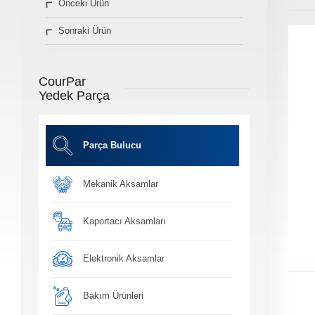
Önceki Ürün
» Diğer Ürünler
Sonraki Ürün
3D Parça Üretim
Markalar
Parça Bulucu
CourPar
Konum&İletişim
Yedek Parça
» Konum ve İletişim Bilgilerimiz
Co
Ot
Parça Bulucu
Mekanik Aksamlar
Ba
Yağ, antifiriz ve h
bakım ü
Kaportacı Aksamları
Elektronik Aksamlar
Bakım Ürünleri