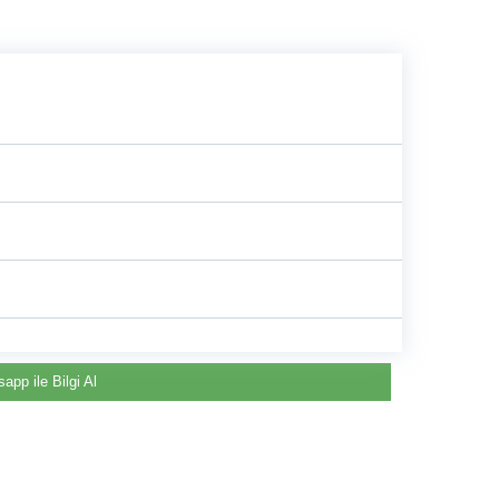
pp
app ile Bilgi Al
Renault & Dacia Araçlarınızda
Yedek Parça Çözümleri için
©2024 Courpar Otomotiv & Yedek Parça
En Güvenilir Destek Noktası