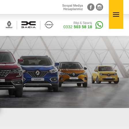
Sosyal Medya
Hesaplarımız
Bilgi & Sipariş
Sosyal Medya
×
0332
503 58 18
Hesaplarımız
Bilgi & Sipariş
0332
503 58 18
Elektronik Aksamlar
inal
Renault, Dacia ve Nisan marka araçlara ait orjinal
elektronik parçalar Courpar’da