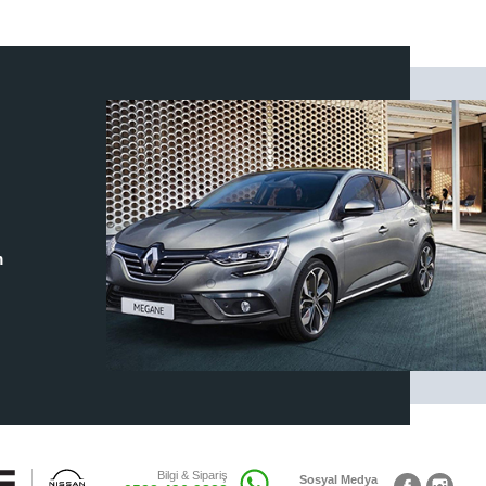
m
Bilgi & Sipariş
Sosyal Medya