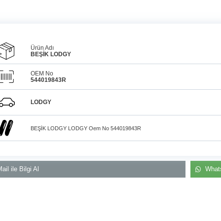
Ürün Adı
BEŞİK LODGY
OEM No
544019843R
Araçlarınız için
bulunamayan parçaları
3D
Telefon ve Whatsa
baskı teknolojisiyle
LODGY
üretiyor, müşterilerimize
desteği
çözüm sunuyoruz.
BEŞİK LODGY LODGY Oem No 544019843R
ail ile Bilgi Al
Whats