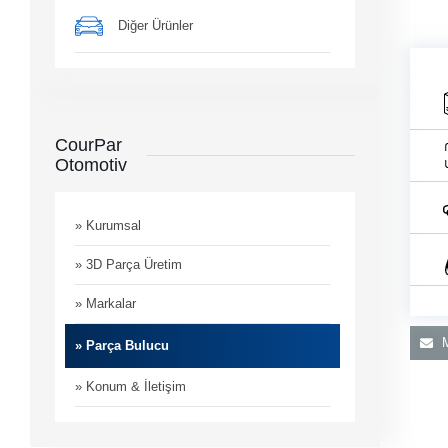
Diğer Ürünler
CourPar
Otomotiv
nı gün
rimi
» Kurumsal
» 3D Parça Üretim
» Markalar
M
» Parça Bulucu
» Konum & İletişim