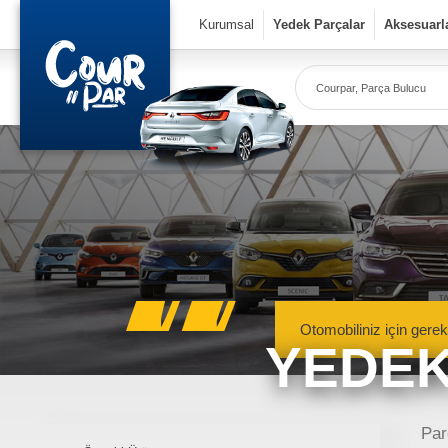
×
Kurumsal
Yedek Parçalar
Aksesuarl
Co
Ye
Kurumsal
» Hakkımızda
» Vizyon & Misyon
Yedek Parçalar
Otomobiliniz için gerek
YEDEK
» Mekanik Aksamlar
» Kaportacı Aksamları
» Elektronik Aksamlar
Meka
Renault, Dacia ve N
Par
» Bakım Ürünleri
mekanik 