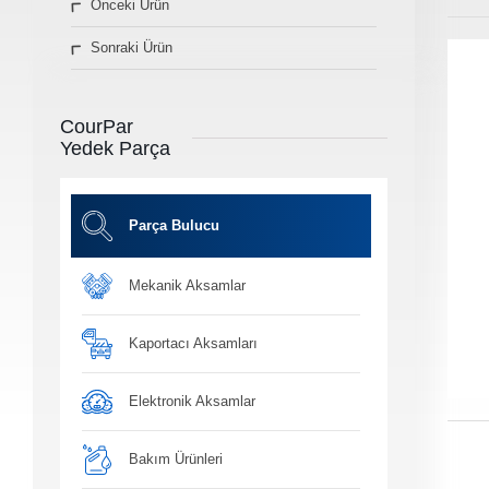
Önceki Ürün
» Diğer Ürünler
Sonraki Ürün
3D Parça Üretim
Markalar
Parça Bulucu
CourPar
Konum&İletişim
Yedek Parça
» Konum ve İletişim Bilgilerimiz
Co
Ot
Parça Bulucu
Mekanik Aksamlar
Ba
Yağ, antifiriz ve h
bakım ü
Kaportacı Aksamları
Elektronik Aksamlar
Bakım Ürünleri