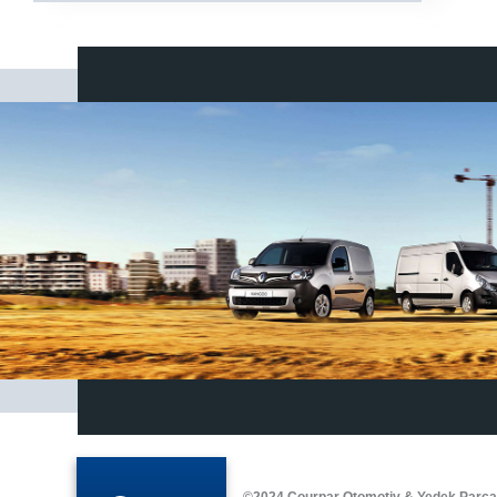
©2024 Courpar Otomotiv & Yedek Parç