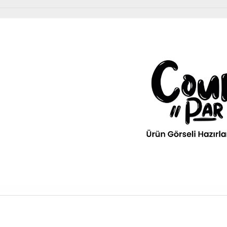
Diğer Ürünler
urPar
omotiv
» Kurumsal
kım Ürünleri
Diğer Ürünler
ava filitresi gibi tüm periyodik
» 3D Parça Üretim
Otomobil, Suv, arazi ve ticari araçlar için gerekl
rünleri Courpar’da
malzemeler Courpar’da
» Markalar
» Parça Bulucu
» Konum & İletişim