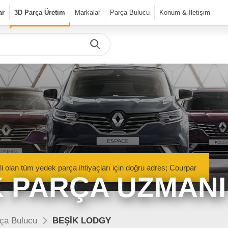
ar
3D Parça Üretim
Markalar
Parça Bulucu
Konum & İletişim
Önceki Ürün
Sonraki Ürün
urPar
dek Parça
Parça Bulucu
Mekanik Aksamlar
li olan tüm yedek parça ihtiyaçları için doğru adres; Courpar
Kaportacı Aksamları
 PARÇA UZMANI
Elektronik Aksamlar
nik Aksamlar
Kaportacı Aksamları
isan marka araçlara ait orjinal
Renault, Dacia ve Nisan marka araçlara ait orj
ça Bulucu
BEŞİK LODGY
parçalar Courpar’da
kaporta aksamları Courpar’da
Bakım Ürünleri