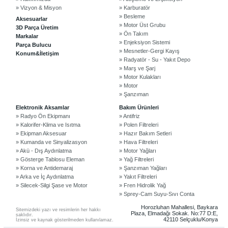
» Vizyon & Misyon
» Karburatör
» Besleme
Aksesuarlar
» Motor Üst Grubu
3D Parça Üretim
» Ön Takım
Markalar
» Enjeksiyon Sistemi
Parça Bulucu
» Mesnetler-Gergi Kayış
Konum&İletişim
» Radyatör - Su - Yakıt Depo
» Marş ve Şarj
» Motor Kulakları
» Motor
» Şanzıman
©2024 Courpar Otomotiv & Yedek Parça
Elektronik Aksamlar
Bakım Ürünleri
» Radyo Ön Ekipmanı
» Antifriz
» Kalorifer-Klima ve Isıtma
» Polen Filtreleri
» Ekipman Aksesuar
» Hazır Bakım Setleri
» Kumanda ve Sinyalizasyon
» Hava Filtreleri
» Akü - Dış Aydınlatma
» Motor Yağları
» Gösterge Tablosu Eleman
» Yağ Filtreleri
» Korna ve Antidemaraj
» Şanzıman Yağları
» Arka ve İç Aydınlatma
» Yakıt Filtreleri
» Silecek-Silgi Şase ve Motor
» Fren Hidrolik Yağ
» Sprey-Cam Suyu-Sıvı Conta
Horozluhan Mahallesi, Baykara
Sitemizdeki yazı ve resimlerin her hakkı
Plaza, Elmadağı Sokak. No:77 D:E,
saklıdır.
42110 Selçuklu/Konya
İzinsiz ve kaynak gösterilmeden kullanılamaz.