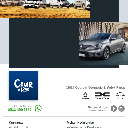
yedek parçalar Courpar
güvencesiyle
Renault & Dacia Araçlarınızda
Yedek Parça Çözümleri için
En Güvenilir Destek Noktası
Diğer Ürünler
Otomobil, Suv, arazi ve ticari araçlar için
gerekli sarf malzemeler Courpar’da
©2024 Courpar Otomotiv & Yedek Parça
Araçlarınız için bulunamayan parçaları
Bilgi & Sipariş
3D baskı teknolojisiyle üretiyor,
Sosyal Medya
0538
496 9832
müşterilerimize çözüm sunuyoruz.
Hesaplarımız
Kurumsal
Mekanik Aksamlar
» Hakkımızda
» Ateşleme ve Enjeksiyon