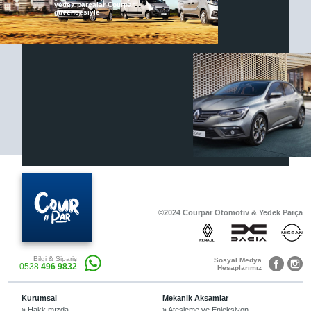
yedek parçalar Courpar
güvencesiyle
Renault & Dacia Araçlarınızda
Yedek Parça Çözümleri için
En Güvenilir Destek Noktası
Diğer Ürünler
Otomobil, Suv, arazi ve ticari araçlar için
gerekli sarf malzemeler Courpar’da
©2024 Courpar Otomotiv & Yedek Parça
Araçlarınız için bulunamayan parçaları
Bilgi & Sipariş
3D baskı teknolojisiyle üretiyor,
Sosyal Medya
0538
496 9832
müşterilerimize çözüm sunuyoruz.
Hesaplarımız
Kurumsal
Mekanik Aksamlar
» Hakkımızda
» Ateşleme ve Enjeksiyon