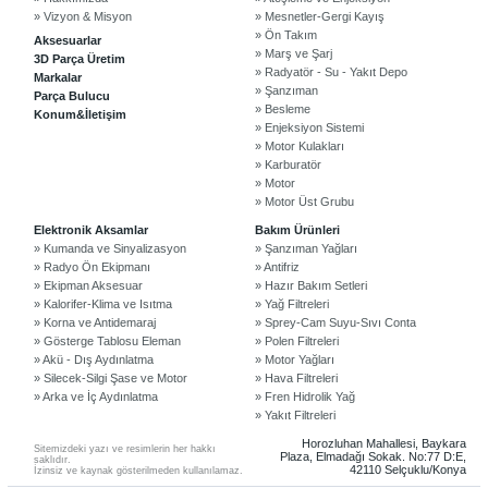
» Vizyon & Misyon
» Mesnetler-Gergi Kayış
» Ön Takım
Aksesuarlar
» Marş ve Şarj
3D Parça Üretim
» Radyatör - Su - Yakıt Depo
Markalar
» Şanzıman
Parça Bulucu
» Besleme
Konum&İletişim
» Enjeksiyon Sistemi
» Motor Kulakları
» Karburatör
» Motor
» Motor Üst Grubu
©2024 Courpar Otomotiv & Yedek Parça
Elektronik Aksamlar
Bakım Ürünleri
» Kumanda ve Sinyalizasyon
» Şanzıman Yağları
» Radyo Ön Ekipmanı
» Antifriz
» Ekipman Aksesuar
» Hazır Bakım Setleri
» Kalorifer-Klima ve Isıtma
» Yağ Filtreleri
» Korna ve Antidemaraj
» Sprey-Cam Suyu-Sıvı Conta
» Gösterge Tablosu Eleman
» Polen Filtreleri
» Akü - Dış Aydınlatma
» Motor Yağları
» Silecek-Silgi Şase ve Motor
» Hava Filtreleri
» Arka ve İç Aydınlatma
» Fren Hidrolik Yağ
» Yakıt Filtreleri
Horozluhan Mahallesi, Baykara
Sitemizdeki yazı ve resimlerin her hakkı
Plaza, Elmadağı Sokak. No:77 D:E,
saklıdır.
42110 Selçuklu/Konya
İzinsiz ve kaynak gösterilmeden kullanılamaz.