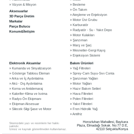
» Vizyon & Misyon
» Besleme
» Ön Takım
Aksesuarlar
» Ateşleme ve Enjeksiyon
3D Parça Üretim
» Motor Üst Grubu
Markalar
» Karburatör
Parça Bulucu
» Radyatör - Su - Yakıt Depo
Konum&İletişim
» Motor Kulakları
» Şanzıman
» Marş ve Şarj
» Mesnetler-Gergi Kayış
» Enjeksiyon Sistemi
©2024 Courpar Otomotiv & Yedek Parça
Elektronik Aksamlar
Bakım Ürünleri
» Kumanda ve Sinyalizasyon
» Yağ Filtreleri
» Gösterge Tablosu Eleman
» Sprey-Cam Suyu-Sıvı Conta
» Arka ve İç Aydınlatma
» Şanzıman Yağları
» Akü - Dış Aydınlatma
» Motor Yağları
» Korna ve Antidemaraj
» Hazır Bakım Setleri
» Kalorifer-Klima ve Isıtma
» Hava Filtreleri
» Radyo Ön Ekipmanı
» Polen Filtreleri
» Ekipman Aksesuar
» Yakıt Filtreleri
» Silecek-Silgi Şase ve Motor
» Fren Hidrolik Yağ
» Antifriz
Horozluhan Mahallesi, Baykara
Sitemizdeki yazı ve resimlerin her hakkı
Plaza, Elmadağı Sokak. No:77 D:E,
saklıdır.
42110 Selçuklu/Konya
İzinsiz ve kaynak gösterilmeden kullanılamaz.