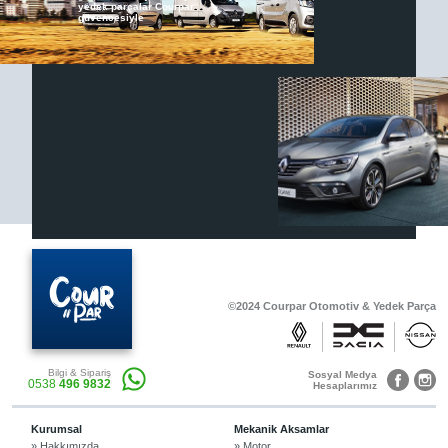
yedek parçalar Courpar
güvencesiyle
Renault & Dacia Araçlarınızda
Yedek Parça Çözümleri için
En Güvenilir Destek Noktası
Diğer Ürünler
Otomobil, Suv, arazi ve ticari araçlar için
gerekli sarf malzemeler Courpar’da
©2024 Courpar Otomotiv & Yedek Parça
Araçlarınız için bulunamayan parçaları
Bilgi & Sipariş
3D baskı teknolojisiyle üretiyor,
Sosyal Medya
0538
496 9832
müşterilerimize çözüm sunuyoruz.
Hesaplarımız
Kurumsal
Mekanik Aksamlar
» Hakkımızda
» Motor