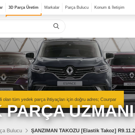
ar
3D Parça Üretim
Markalar
Parça Bulucu
Konum & İletişim
Önceki Ürün
Sonraki Ürün
urPar
dek Parça
Parça Bulucu
Mekanik Aksamlar
li olan tüm yedek parça ihtiyaçları için doğru adres; Courpar
Kaportacı Aksamları
 PARÇA UZMANI
Elektronik Aksamlar
nik Aksamlar
Kaportacı Aksamları
isan marka araçlara ait orjinal
Renault, Dacia ve Nisan marka araçlara ait orj
ça Bulucu
ŞANZIMAN TAKOZU [Elastik Takoz] R9.11.
parçalar Courpar’da
kaporta aksamları Courpar’da
Bakım Ürünleri