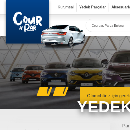
×
Kurumsal
Yedek Parçalar
Aksesuarl
Co
Ye
Kurumsal
» Hakkımızda
» Vizyon & Misyon
Yedek Parçalar
Otomobiliniz için gerek
YEDEK
» Mekanik Aksamlar
» Kaportacı Aksamları
» Elektronik Aksamlar
Meka
Renault, Dacia ve N
Par
» Bakım Ürünleri
mekanik 