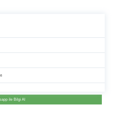
e
98
app ile Bilgi Al
Renault & Dacia Araçlarınızda
Yedek Parça Çözümleri için
©2024 Courpar Otomotiv & Yedek Parça
En Güvenilir Destek Noktası