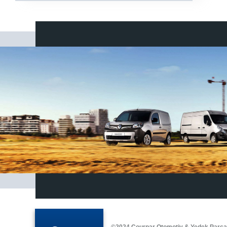
©2024 Courpar Otomotiv & Yedek Parç