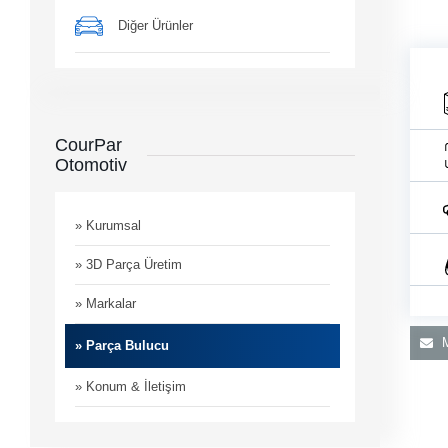
Diğer Ürünler
CourPar
Otomotiv
man
i
» Kurumsal
» 3D Parça Üretim
» Markalar
M
» Parça Bulucu
» Konum & İletişim