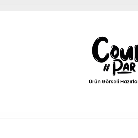
Diğer Ürünler
urPar
omotiv
» Kurumsal
kım Ürünleri
Diğer Ürünler
ava filitresi gibi tüm periyodik
» 3D Parça Üretim
Otomobil, Suv, arazi ve ticari araçlar için gerekl
rünleri Courpar’da
malzemeler Courpar’da
» Markalar
» Parça Bulucu
» Konum & İletişim