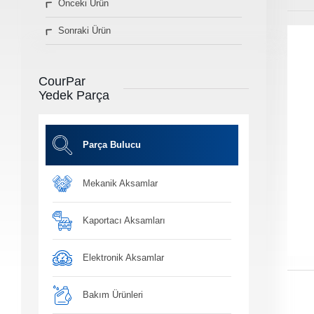
Önceki Ürün
» Diğer Ürünler
Sonraki Ürün
3D Parça Üretim
Markalar
Parça Bulucu
CourPar
Konum&İletişim
Yedek Parça
» Konum ve İletişim Bilgilerimiz
Co
Ot
Parça Bulucu
Mekanik Aksamlar
Ba
Yağ, antifiriz ve h
bakım ü
Kaportacı Aksamları
Elektronik Aksamlar
Bakım Ürünleri