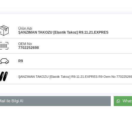
Ürün Adı
ŞANZIMAN TAKOZU [Elastik Takoz] R9.11.21.EXPRES
OEM No
7702252698
Araçlarınız için
bulunamayan parçaları
3D
Konya içi kurye il
baskı teknolojisiyle
R9
üretiyor, müşterilerimize
elden teslim
çözüm sunuyoruz.
ŞANZIMAN TAKOZU [Elastik Takoz] R9.11.21.EXPRES R9 Oem No 77022526
ail ile Bilgi Al
Whats