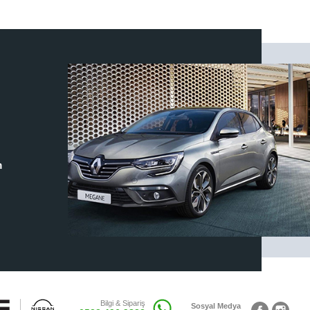
m
Bilgi & Sipariş
Sosyal Medya