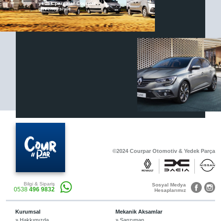
yedek parçalar Courpar
güvencesiyle
Renault & Dacia Araçlarınızda
Yedek Parça Çözümleri için
En Güvenilir Destek Noktası
Diğer Ürünler
Otomobil, Suv, arazi ve ticari araçlar için
gerekli sarf malzemeler Courpar’da
©2024 Courpar Otomotiv & Yedek Parça
Araçlarınız için bulunamayan parçaları
Bilgi & Sipariş
3D baskı teknolojisiyle üretiyor,
Sosyal Medya
0538
496 9832
müşterilerimize çözüm sunuyoruz.
Hesaplarımız
Kurumsal
Mekanik Aksamlar
» Hakkımızda
» Şanzıman