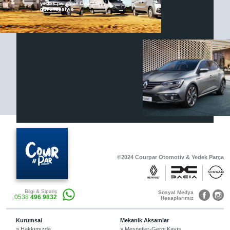
yedek parçalar Courpar
güvencesiyle
Renault & Dacia Araçlarınızda
Yedek Parça Çözümleri için
En Güvenilir Destek Noktası
Diğer Ürünler
Otomobil, Suv, arazi ve ticari araçlar için
gerekli sarf malzemeler Courpar’da
©2024 Courpar Otomotiv & Yedek Parça
Araçlarınız için bulunamayan parçaları
Bilgi & Sipariş
3D baskı teknolojisiyle üretiyor,
Sosyal Medya
0538
496 9832
müşterilerimize çözüm sunuyoruz.
Hesaplarımız
Kurumsal
Mekanik Aksamlar
» Hakkımızda
» Mesnetler-Gergi Kayış