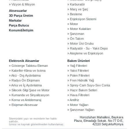
» Vizyon & Misyon
» Karburatör
» Marş ve Şarj
Aksesuarlar
» Besleme
3D Parça Üretim
» Enjeksiyon Sistemi
Markalar
» Motor
Parça Bulucu
» Motor Kulakları
Konum&İletişim
» Şanzıman
» Ön Takım
» Motor Üst Grubu
» Radyatör - Su - Yakıt Depo
» Ateşleme ve Enjeksiyon
©2024 Courpar Otomotiv & Yedek Parça
Elektronik Aksamlar
Bakım Ürünleri
» Gösterge Tablosu Eleman
» Yağ Filtreleri
» Kalorifer-Klima ve Isıtma
» Yakıt Filtreleri
» Akü - Dış Aydınlatma
» Polen Filtreleri
» Radyo Ön Ekipmanı
» Fren Hidrolik Yağ
» Arka ve İç Aydınlatma
» Sprey-Cam Suyu-Sıvı Conta
» Silecek-Silgi Şase ve Motor
» Hazır Bakım Setleri
» Kumanda ve Sinyalizasyon
» Hava Filtreleri
» Korna ve Antidemaraj
» Antifriz
» Ekipman Aksesuar
» Motor Yağları
» Şanzıman Yağları
Horozluhan Mahallesi, Baykara
Sitemizdeki yazı ve resimlerin her hakkı
Plaza, Elmadağı Sokak. No:77 D:E,
saklıdır.
42110 Selçuklu/Konya
İzinsiz ve kaynak gösterilmeden kullanılamaz.