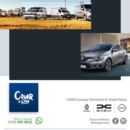
Renault, Dacia ve Nissan markalı
otomobil, Suv ve ticari araçlar için
gerekli
tüm orijinal ve yan sanayi
yedek parçalar Courpar
güvencesiyle
Renault & Dacia Araçlarınızda
Yedek Parça Çözümleri için
En Güvenilir Destek Noktası
Diğer Ürünler
Otomobil, Suv, arazi ve ticari araçlar için
gerekli sarf malzemeler Courpar’da
©2024 Courpar Otomotiv & Yedek Parça
Araçlarınız için bulunamayan parçaları
3D baskı teknolojisiyle üretiyor,
müşterilerimize çözüm sunuyoruz.
Bilgi & Sipariş
Sosyal Medya
0538
496 9832
Hesaplarımız