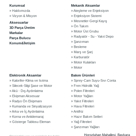
Kurumsal
Mekanik Aksamlar
» Hakkımızda
» Ateşleme ve Enjeksiyon
» Vizyon & Misyon
» Enjeksiyon Sistemi
» Mesnetler-Gergi Kayış
Aksesuarlar
» Ön Takım
3D Parça Üretim
» Motor Üst Grubu
Markalar
» Radyatör - Su - Yakıt Depo
Parça Bulucu
» Şanzıman
Konum&İletişim
» Besleme
» Marş ve Şarj
» Karburatör
» Motor Kulakları
©2024 Courpar Otomotiv & Yedek Parça
» Motor
Elektronik Aksamlar
Bakım Ürünleri
» Kalorifer-Klima ve Isıtma
» Sprey-Cam Suyu-Sıvı Conta
» Silecek-Silgi Şase ve Motor
» Fren Hidrolik Yağ
» Akü - Dış Aydınlatma
» Polen Filtreleri
» Ekipman Aksesuar
» Motor Yağları
» Radyo Ön Ekipmanı
» Yakıt Filtreleri
» Kumanda ve Sinyalizasyon
» Hava Filtreleri
» Arka ve İç Aydınlatma
» Antifriz
» Korna ve Antidemaraj
» Hazır Bakım Setleri
» Gösterge Tablosu Eleman
» Yağ Filtreleri
» Şanzıman Yağları
Horozluhan Mahallesi, Baykara